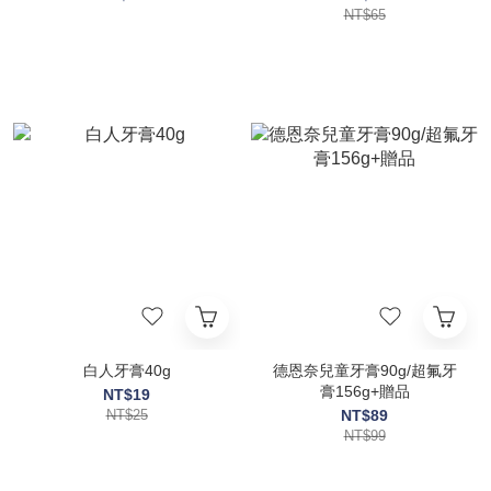
薦 敏感性牙齒 抗敏牙膏
NT$65
白人牙膏40g
德恩奈兒童牙膏90g/超氟牙
膏156g+贈品
NT$19
NT$25
NT$89
NT$99