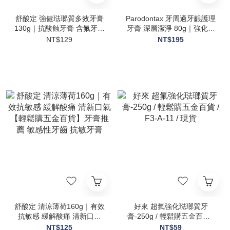
舒酸定 強健琺瑯質多效牙膏
Parodontax 牙周適牙齦護理
130g｜抗酸蝕牙膏 含氟牙膏
牙膏 深層潔淨 80g｜強化牙
琺瑯質護理 清新口氣 日常潔
齦健康 有效減緩牙齦出血
NT$129
NT$195
牙【輕鬆購五金百貨】
【輕鬆購五金百貨】牙周護
理
舒酸定 清涼薄荷160g｜有效
好來 超氟強化琺瑯質牙
抗敏感 緩解酸痛 清新口氣
膏-250g / 輕鬆購五金百貨 /
【輕鬆購五金百貨】牙膏推
F3-A-11 / 現貨
NT$125
NT$59