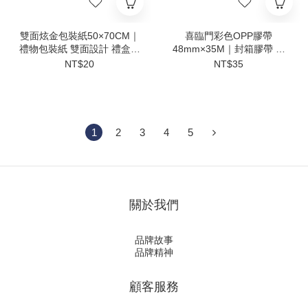
雙面炫金包裝紙50×70CM｜
喜臨門彩色OPP膠帶
禮物包裝紙 雙面設計 禮盒包
48mm×35M｜封箱膠帶 彩
裝紙 手作包裝紙 節慶包裝紙
色膠帶 包裝膠帶 封箱膠紙
NT$20
NT$35
【輕鬆購五金百貨】
倉儲分類膠帶 厚皮款【輕鬆
購五金百貨】
1
2
3
4
5
關於我們
品牌故事
品牌精神
顧客服務