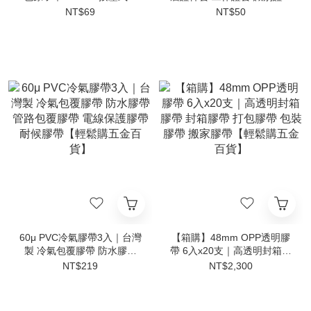
性筆 三色筆 辦公文具 學生
員工證件套 卡套 證件夾 識
NT$69
NT$50
文具 書寫筆【輕鬆購五金百
別證掛繩【輕鬆購五金百
貨】
貨】
60μ PVC冷氣膠帶3入｜台灣
【箱購】48mm OPP透明膠
製 冷氣包覆膠帶 防水膠帶
帶 6入x20支｜高透明封箱膠
管路包覆膠帶 電線保護膠帶
帶 封箱膠帶 打包膠帶 包裝
NT$219
NT$2,300
耐候膠帶【輕鬆購五金百
膠帶 搬家膠帶【輕鬆購五金
貨】
百貨】