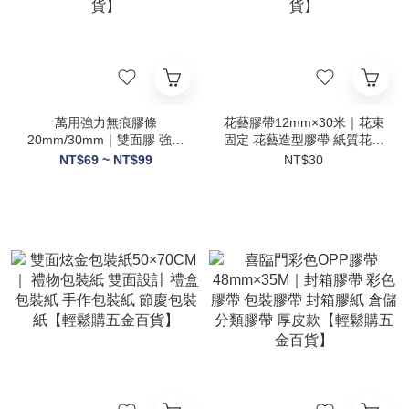
萬用強力無痕膠條
花藝膠帶12mm×30米｜花束
20mm/30mm｜雙面膠 強力
固定 花藝造型膠帶 紙質花藝
膠條 防水無痕膠 可移除膠條
膠帶 DIY花束包裝 花店材料
NT$69 ~ NT$99
NT$30
黏貼固定【輕鬆購五金百
手作裝飾【輕鬆購五金百
貨】
貨】