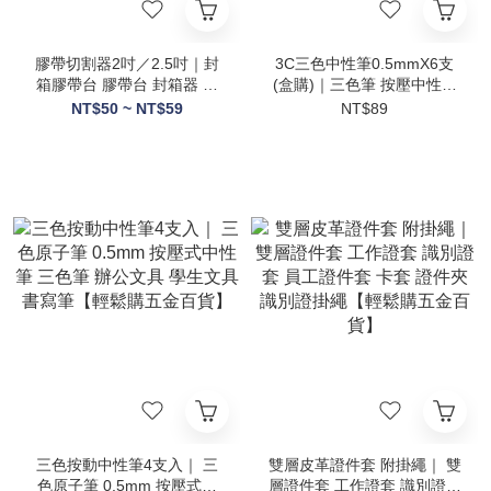
膠帶切割器2吋／2.5吋｜封
3C三色中性筆0.5mmX6支
箱膠帶台 膠帶台 封箱器 膠
(盒購)｜三色筆 按壓中性筆
帶切割機 OPP膠帶切割器 打
滑動切換 原子筆 辦公文具
NT$50 ~ NT$59
NT$89
包器 封箱工具【輕鬆購五金
學生文具 【輕鬆購五金百
百貨】
貨】
三色按動中性筆4支入｜ 三
雙層皮革證件套 附掛繩｜ 雙
色原子筆 0.5mm 按壓式中
層證件套 工作證套 識別證套