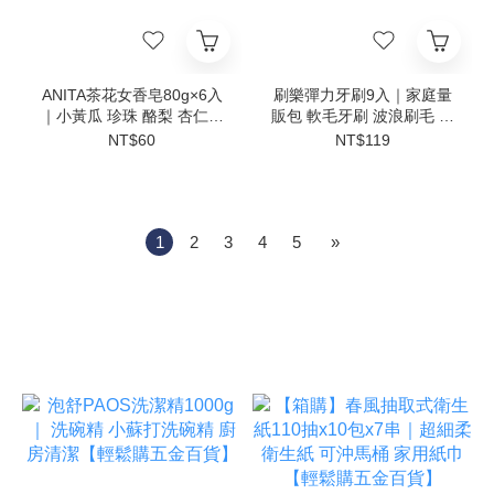
ANITA茶花女香皂80g×6入
刷樂彈力牙刷9入｜家庭量
｜小黃瓜 珍珠 酪梨 杏仁果
販包 軟毛牙刷 波浪刷毛 鑽
香氛香皂 沐浴香皂 洗澡香
石刷頭 尼龍刷毛 成人牙刷
NT$60
NT$119
皂 洗手皂【輕鬆購五金百
口腔清潔【輕鬆購五金百
貨】
貨】
1
2
3
4
5
»