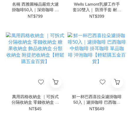
名稱 西雅圖極品嚴焙大濾
Wells Lamont乳膠工作手
掛咖啡50入｜深焙咖啡 濾
套10雙入｜ 防滑手套 耐磨
掛咖啡 掛耳咖啡 阿拉比卡
手套 工作手套 搬運手套 園
NT$799
NT$399
咖啡 黑咖啡 咖啡包【輕鬆
藝手套 維修手套【輕鬆購
購五金百貨】
五金百貨】
萬用四格收納盒 ｜可拆式
鮮一杯巴西喜拉朵濾掛咖啡
分隔收納盒 零錢收納盒 糖
50入｜濾掛咖啡 巴西咖啡
果收納盒 飾品收納盒 分類
中焙咖啡 掛耳咖啡 單品咖
NT$45
NT$649
收納盒 附提把收納盒【輕
啡 沖泡咖啡【輕鬆購五金
鬆購五金百貨】
百貨】