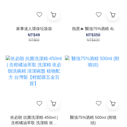
家事達人環保垃圾袋
熱賣🔥 醫強75%酒精 4L
NT$49
NT$350
NT$60
NT$420
依必朗 抗菌洗潔精-450ml |
醫強75%酒精 500ml (附噴
含柑橘油萃取 洗潔精 依必
頭)