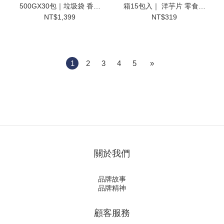
500GX30包｜垃圾袋 香氛
箱15包入｜ 洋芋片 零食分
垃圾袋 加厚垃圾袋 家用垃
享包 派對零食 家庭號 零食
NT$1,399
NT$319
圾袋 清潔袋 防漏垃圾袋 小
禮盒【輕鬆購五金百貨】
中大尺寸【輕鬆購五金百
貨】
1
2
3
4
5
»
關於我們
品牌故事
品牌精神
顧客服務