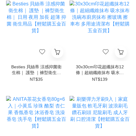
Besties 貝絲蒂 涼感抑菌衛
30x30cm印花超纖抹布12
生棉｜ 護墊 ｜褲型衛生棉
條｜超細纖維抹布 吸水抹
｜ 日用 夜用 加長 超薄 抑
布 洗碗布廚房抹布 擦玻璃
NT$35
NT$139
菌 衛生用品【輕鬆購五金
擦車布 多用途清潔布【輕
百貨】
鬆購五金百貨】