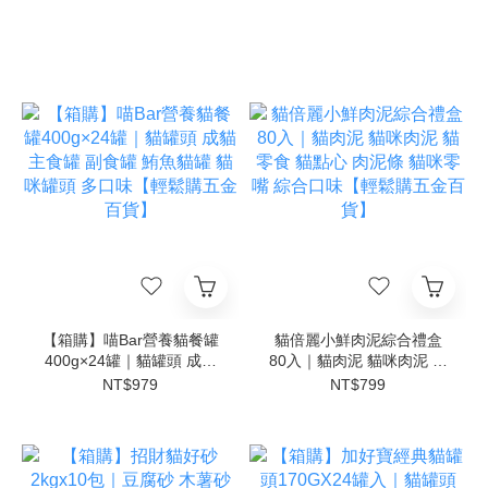
【箱購】喵Bar營養貓餐罐
貓倍麗小鮮肉泥綜合禮盒
400g×24罐｜貓罐頭 成貓
80入｜貓肉泥 貓咪肉泥 貓
主食罐 副食罐 鮪魚貓罐 貓
零食 貓點心 肉泥條 貓咪零
NT$979
NT$799
咪罐頭 多口味【輕鬆購五
嘴 綜合口味【輕鬆購五金
金百貨】
百貨】