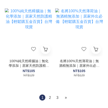
100%純天然樟腦油｜無化
名將100%天然薄荷油｜無
學添加｜居家天然防護精油
酒精無添加｜居家外出必備
【輕鬆購五金百貨】台灣現
【輕鬆購五金百貨】台灣現
NT$105
NT$105
貨
貨
NT$129
NT$129
1
2
3
»