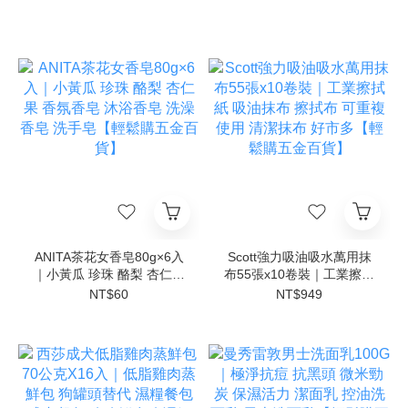
ANITA茶花女香皂80g×6入
Scott強力吸油吸水萬用抹
｜小黃瓜 珍珠 酪梨 杏仁果
布55張x10卷裝｜工業擦拭
香氛香皂 沐浴香皂 洗澡香
紙 吸油抹布 擦拭布 可重複
NT$60
NT$949
皂 洗手皂【輕鬆購五金百
使用 清潔抹布 好市多【輕
貨】
鬆購五金百貨】