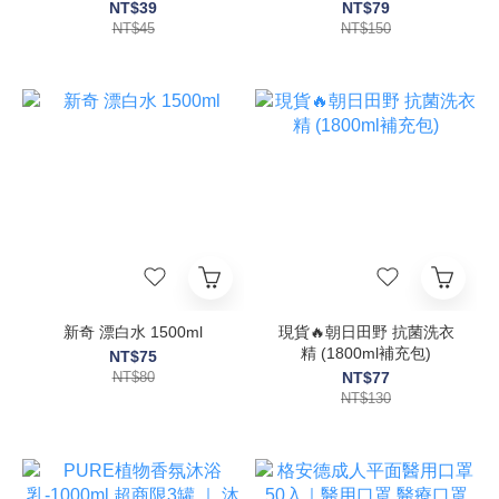
朗洗碗精 清潔碗盤 植物配
NT$39
NT$79
方 台灣製【輕鬆購五金百
NT$45
NT$150
貨】
新奇 漂白水 1500ml
現貨🔥朝日田野 抗菌洗衣
精 (1800ml補充包)
NT$75
NT$80
NT$77
NT$130