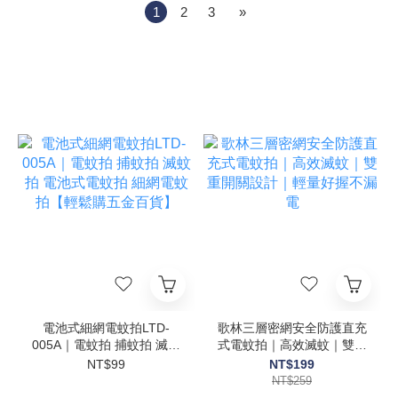
1
2
3
»
電池式細網電蚊拍LTD-
歌林三層密網安全防護直充
005A｜電蚊拍 捕蚊拍 滅蚊
式電蚊拍｜高效滅蚊｜雙重
拍 電池式電蚊拍 細網電蚊
開關設計｜輕量好握不漏電
NT$99
NT$199
拍【輕鬆購五金百貨】
NT$259