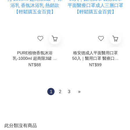
PURE植物香氛沐浴
格安德成人平面醫用口罩
乳-1000ml 超商限3罐 ｜
50入｜醫用口罩 醫療口罩
沐浴乳 香氛沐浴乳 熱銷款
平面醫療口罩成人三層口罩
NT$88
NT$99
【輕鬆購五金百貨】
【輕鬆購五金百貨】
1
2
3
»
此分類沒有商品