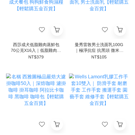
西莎成犬低脂雞肉蒸鮮包
曼秀雷敦男士洗面乳100G
70公克X16入｜低脂雞肉蒸
｜極淨抗痘 抗黑頭 微米勁
鮮包 狗罐頭替代 濕糧餐包
炭 保濕活力 潔面乳 控油洗
NT$379
NT$105
成犬餐包 狗狗鮮食狗濕糧
面乳 男士洗面乳【輕鬆購
【輕鬆購五金百貨】
五金百貨】