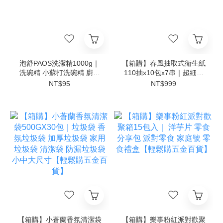
泡舒PAOS洗潔精1000g｜
【箱購】春風抽取式衛生紙
洗碗精 小蘇打洗碗精 廚房
110抽x10包x7串｜超細柔
清潔【輕鬆購五金百貨】
衛生紙 可沖馬桶 家用紙巾
NT$95
NT$999
【輕鬆購五金百貨】
【箱購】小蒼蘭香氛清潔袋
【箱購】樂事粉紅派對歡聚