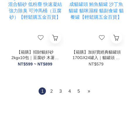
【箱購】招財貓好砂
【箱購】加好寶經典貓罐頭
2kgx10包｜豆腐砂 木薯砂
170GX24罐入｜貓罐頭 成
混合貓砂 低粉塵 快速凝結
貓罐頭 鮪魚貓罐 沙丁魚貓
NT$599 ~ NT$899
NT$579
強力除臭 可沖馬桶（豆腐
罐 貓咪濕糧 貓副食罐 貓餐
砂）【輕鬆購五金百貨】
罐【輕鬆購五金百貨】
1
2
3
4
5
»