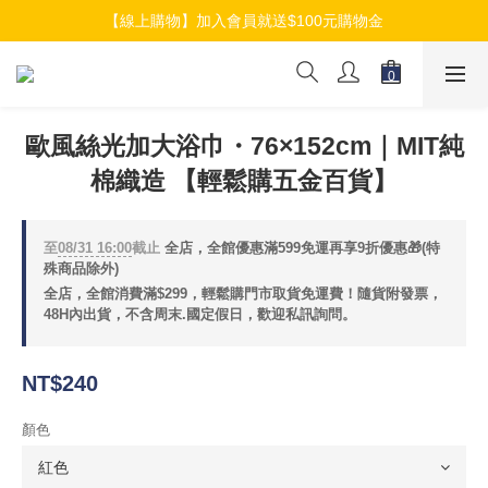
【線上購物】加入會員就送$100元購物金
【線上購物】加入會員就送$100元購物金
【線上購物】介紹好友加入會員再拿$50折扣金
【線上購物】加入會員就送$100元購物金
歐風絲光加大浴巾・76×152cm｜MIT純
棉織造 【輕鬆購五金百貨】
至
08/31 16:00
截止
全店，全館優惠滿599免運再享9折優惠🎁(特
殊商品除外)
全店，全館消費滿$299，輕鬆購門市取貨免運費！隨貨附發票，
48H內出貨，不含周末.國定假日，歡迎私訊詢問。
NT$240
顏色