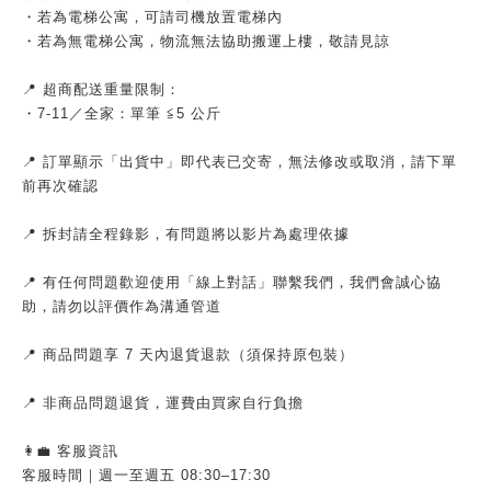
・若為電梯公寓，可請司機放置電梯內
・若為無電梯公寓，物流無法協助搬運上樓，敬請見諒
📍 超商配送重量限制：
・7-11／全家：單筆 ≦5 公斤
📍 訂單顯示「出貨中」即代表已交寄，無法修改或取消，請下單
前再次確認
📍 拆封請全程錄影，有問題將以影片為處理依據
📍 有任何問題歡迎使用「線上對話」聯繫我們，我們會誠心協
助，請勿以評價作為溝通管道
📍 商品問題享 7 天內退貨退款（須保持原包裝）
📍 非商品問題退貨，運費由買家自行負擔
👩‍💼 客服資訊
客服時間｜週一至週五 08:30–17:30