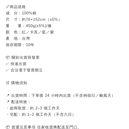
📏商品規格
成 分：100%棉
尺 寸：約76×152cm（±5%）
重 量：450g(±5%)/條
顏 色：紅／卡其／藍／紫
產 地：台灣
保存期限：10年
📦 關於出貨與發票
✅ 快速出貨
✅ 合法電子發票開立
🛒 購物須知
📍 出貨時間：下單後 24 小時內出貨（不含例假日／颱風天）
📍 配送時效：
・超商取貨：約 2–3 個工作天
・宅配：約 1–2 個工作天（不含六日）
📦 貨運注意事項 住家收貨將配送至門口。