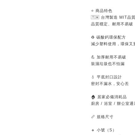
⭐ 商品特色
🇹🇼 台灣製造 MIT品
品質穩定、耐用不易破
♻️ 碳酸鈣環保配方
減少塑料使用，環保又
💪 加厚耐用不易破
裝濕垃圾也不怕漏
💧 平底封口設計
密封不漏水，安心丟
🏠 居家必備消耗品
廚房 / 浴室 / 辦公室
📏 規格尺寸
🔹 小號（S）