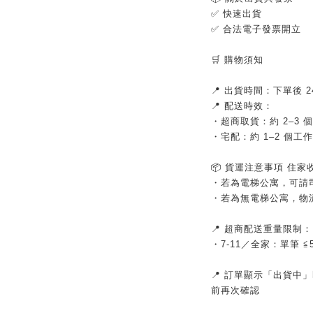
✅ 快速出貨
✅ 合法電子發票開立
🛒 購物須知
📍 出貨時間：下單後
📍 配送時效：
・超商取貨：約 2–3 
・宅配：約 1–2 個工
📦 貨運注意事項 住
・若為電梯公寓，可請
・若為無電梯公寓，物
📍 超商配送重量限制
・7-11／全家：單筆 
📍 訂單顯示「出貨中
前再次確認