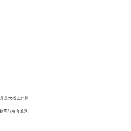
% 公升是大概去計算~
張數可能略有差異