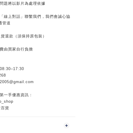
有問題將以影片為處理依據
用「線上對話」聯繫我們，我們會誠心協
通管道
內退貨退款（須保持原包裝）
運費由買家自行負擔
30–17:30
268
005@gmail.com
握第一手優惠資訊：
o_shop
金百貨