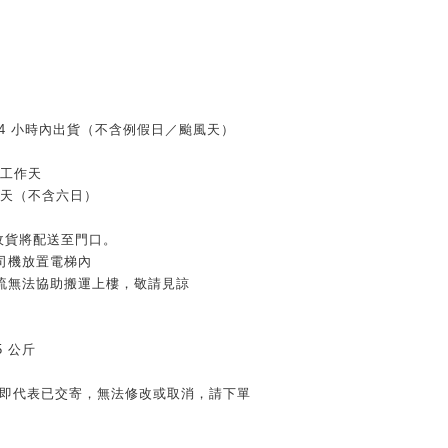
 24 小時內出貨（不含例假日／颱風天）
個工作天
作天（不含六日）
家收貨將配送至門口。
司機放置電梯內
流無法協助搬運上樓，敬請見諒
：
≦5 公斤
」即代表已交寄，無法修改或取消，請下單