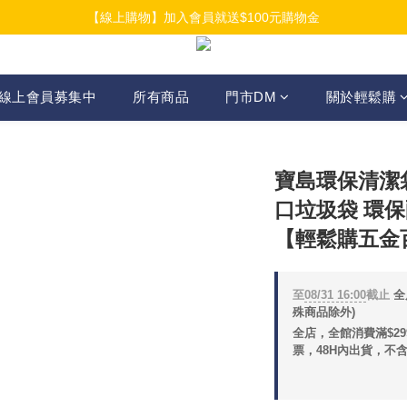
【線上購物】加入會員就送$100元購物金
【線上購物】加入會員就送$100元購物金
【線上購物】介紹好友加入會員再拿$50折扣金
【線上購物】加入會員就送$100元購物金
線上會員募集中
所有商品
門市DM
關於輕鬆購
寶島環保清潔袋
口垃圾袋 環保
【輕鬆購五金
至
08/31 16:00
截止
全
殊商品除外)
全店，全館消費滿$2
票，48H內出貨，不