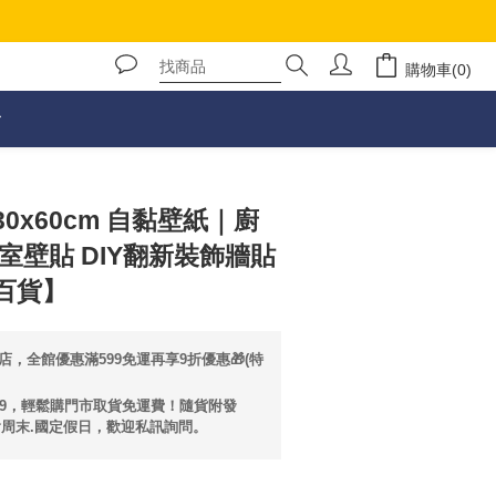
購物車(0)
立即購買
0x60cm 自黏壁紙｜廚
室壁貼 DIY翻新裝飾牆貼
百貨】
店，全館優惠滿599免運再享9折優惠🎁(特
99，輕鬆購門市取貨免運費！隨貨附發
含周末.國定假日，歡迎私訊詢問。