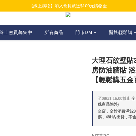
【線上購物】加入會員就送$100元購物金
【線上購物】加入會員就送$100元購物金
【線上購物】介紹好友加入會員再拿$50折扣金
【線上購物】加入會員就送$100元購物金
線上會員募集中
所有商品
門市DM
關於輕鬆購
大理石紋壁貼3
房防油牆貼 浴
【輕鬆購五金
至
08/31 16:00
截止
全
殊商品除外)
全店，全館消費滿$2
票，48H內出貨，不