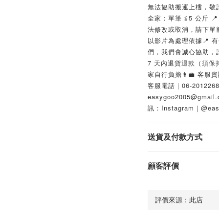
無法協助搬運上樓，敬請見
全家：單筆 ≦5 公斤 
法修改或取消，請下單前
以影片為處理依據📍 
們，我們會誠心協助，請
7 天內退貨退款（須保
家自行負擔👩‍💼 客服資
客服電話｜06-201226
easygoo2005@gm
訊：Instagram｜@ea
送貨及付款方式
顧客評價