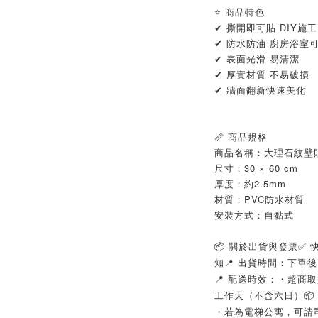
⭐ 商品特色
✔ 撕開即可貼 DIY施
✔ 防水防油 廚房浴室
✔ 表面光滑 易清潔
✔ 厚實材質 不易破損
✔ 牆面翻新快速美化
📏 商品規格
商品名稱：大理石紋壁
尺寸：30 × 60 cm
厚度：約2.5mm
材質：PVC防水材質
安裝方式：自黏式
📦 關於出貨與發票✅ 
知📍 出貨時間：下單
📍 配送時效：・超商取
工作天（不含六日）📦
・若為電梯公寓，可請