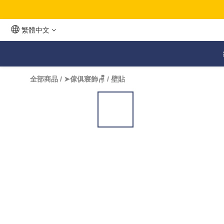
繁體中文
全部商品
/
➤傢俱寢飾🪑
/
壁貼