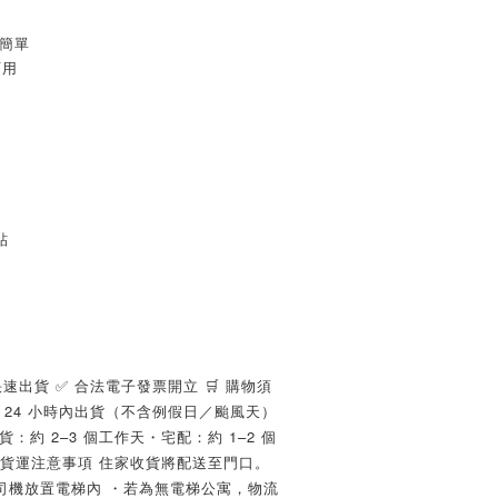
工簡單
可用
貼
快速出貨 ✅ 合法電子發票開立 🛒 購物須
後 24 小時內出貨（不含例假日／颱風天）
貨：約 2–3 個工作天・宅配：約 1–2 個
 貨運注意事項 住家收貨將配送至門口。
司機放置電梯內 ・若為無電梯公寓，物流