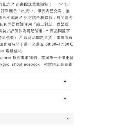
諒📍 超商配送重量限制： ・7-11／
📍 訂單顯示「出貨中」即代表已交寄，無
再次確認📍 拆封請全程錄影，有問題將
有任何問題歡迎使用「線上對話」聯繫我
勿以評價作為溝通管道 📍 商品問題享
持原包裝）📍 非商品問題退貨，運費由買
訊客服時間｜週一至週五 08:30–17:30📞
8📧 客服信箱｜
ail.com📣 歡迎追蹤我們，掌握第一手優惠資
sygoo_shopFacebook｜輕鬆購五金百貨