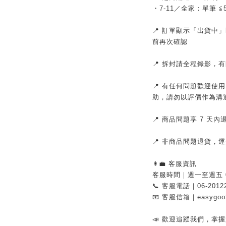
・7-11／全家：單筆 
📍 訂單顯示「出貨中
前再次確認
📍 拆封請全程錄影，
📍 有任何問題歡迎使
助，請勿以評價作為溝
📍 商品問題享 7 天
📍 非商品問題退貨，
👩‍💼 客服資訊
客服時間｜週一至週五 08:
📞 客服電話｜06-2012
📧 客服信箱｜easygoo2
📣 歡迎追蹤我們，掌