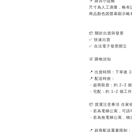
📌 購買小提醒
尺寸為人工測量，略有
商品顏色因螢幕顯示略
📦 關於出貨與發票
✅ 快速出貨
✅ 合法電子發票開立
🛒 購物須知
📍 出貨時間：下單後
📍 配送時效：
・超商取貨：約 2–3 
・宅配：約 1–2 個工
📦 貨運注意事項 住
・若為電梯公寓，可請
・若為無電梯公寓，物
📍 超商配送重量限制