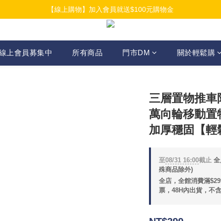
【線上購物】加入會員就送$100元購物金
【線上購物】加入會員就送$100元購物金
【線上購物】介紹好友加入會員再拿$50折扣金
【線上購物】加入會員就送$100元購物金
線上會員募集中
所有商品
門市DM
關於輕鬆購
三層置物推車
萬向輪移動置
加厚穩固【輕
至
08/31 16:00
截止
全
殊商品除外)
全店，全館消費滿$2
票，48H內出貨，不