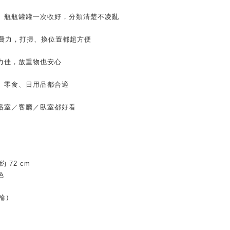
、瓶瓶罐罐一次收好，分類清楚不凌亂
不費力，打掃、換位置都超方便
力佳，放重物也安心
、零食、日用品都合適
浴室／客廳／臥室都好看
約 72 cm
色
輪）