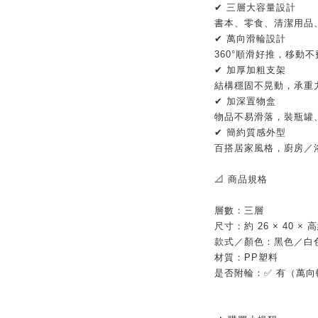
✔ 三層大容量設計
書本、零食、清潔用品
✔ 萬向滑輪設計
360°順滑好推，移動
✔ 加厚加粗支架
結構穩固不晃動，承重
✔ 加深置物盒
物品不易滑落，裝瓶罐
✔ 簡約質感外型
百搭居家風格，廚房／
📐 商品規格
層數：三層
尺寸：約 26 × 40 × 高
款式／顏色：黑色／白
材質：PP塑料
是否附輪：✅ 有（萬向