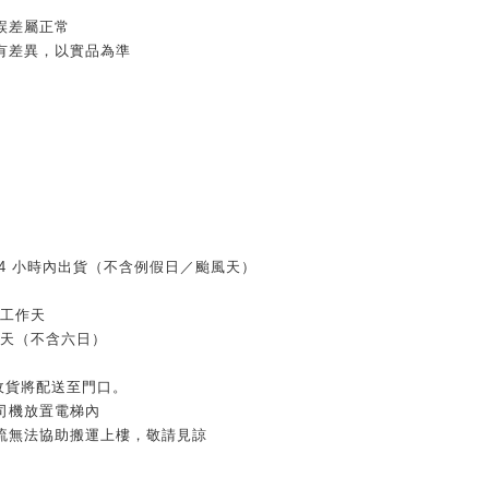
誤差屬正常
有差異，以實品為準
 24 小時內出貨（不含例假日／颱風天）
個工作天
作天（不含六日）
家收貨將配送至門口。
司機放置電梯內
流無法協助搬運上樓，敬請見諒
：