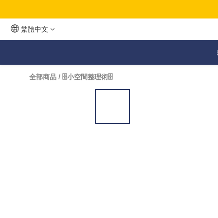
繁體中文
全部商品
/
🗄️小空間整理術🗄️