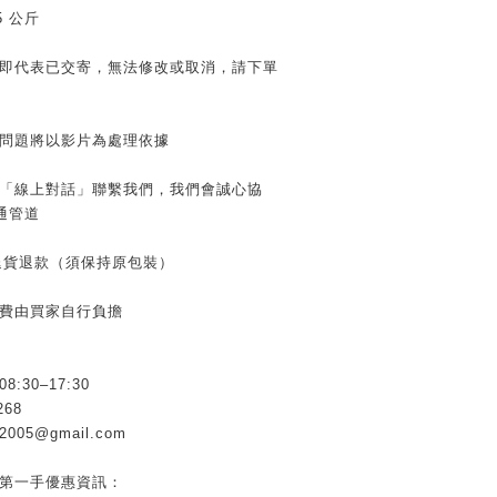
≦5 公斤
」即代表已交寄，無法修改或取消，請下單
有問題將以影片為處理依據
用「線上對話」聯繫我們，我們會誠心協
通管道
內退貨退款（須保持原包裝）
運費由買家自行負擔
30–17:30
268
005@gmail.com
握第一手優惠資訊：