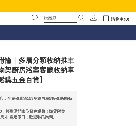
購物車(0)
立即購買
附輪｜多層分類收納推車
物架廚房浴室客廳收納車
鬆購五金百貨】
店，全館優惠滿599免運再享9折優惠🎁(特
99，輕鬆購門市取貨免運費！隨貨附發
含周末.國定假日，歡迎私訊詢問。