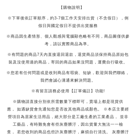
【購物說明】
※下單後依訂單順序，約
3-7
個工作天安排出貨（不含假日），例
假日與國定假日不提供出貨服務
※商品因生產情形、個人觀感與電腦顯色略有不同，商品圖僅供參
考，請以實際商品為準。
※有問題的商品
7
天內直接退回退款，退貨商品須保持商品原始包
裝及沒使用過的商品，寄回的商品如果沒問題，運費自行吸收。
※您若有任何問題或是收到商品有瑕疵、短缺，歡迎與我們聯絡，
我們會誠心溝通來解決問題。
※有留言請務必使用【訂單備註】功能
!
※購物請直接分別依所需數量下標即可，賣場上都是現貨供
應，
如遇缺貨會先通知您是否改其他商品或顏色。
※本店主要經
營項目為居家生活用品，絕大部分是工廠生產的工業產品，
並非
工藝品，有時難免會有些灰塵髒汙，因出貨量大無法一一檢
查，
若您收到的商品也些許灰塵髒汙，麻煩自行清洗。
灰塵髒汙