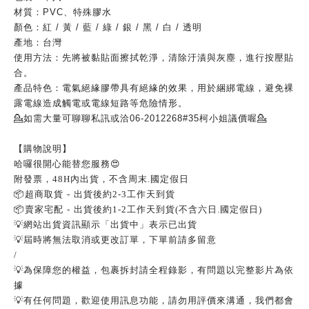
材質：
PVC
、特殊膠水
顏色：紅
/
黃
/
藍
/
綠
/
銀
/
黑
/
白
/
透明
產地：台灣
使用方法：先將被黏貼面擦拭乾淨，清除汙漬與灰塵，進行按壓貼
合。
產品特色：電氣絕緣膠帶具有絕緣的效果，用於綑綁電線，避免裸
露電線造成觸電或電線短路等危險情形。
💁
如需大量可聊聊私訊或洽
06-2012268#35
柯小姐議價喔
💁
【購物說明】
哈囉很開心能替您服務
😍
附發票，
48H
內出貨，不含周末
.
國定假日
📦
超商取貨
-
出貨後約
2-3
工作天到貨
📦
賣家宅配
-
出貨後約
1-2
工作天到貨
(
不含六日
.
國定假日
)
💡
網站出貨資訊顯示「出貨中」表示已出貨
💡
屆時將無法取消或更改訂單，下單前請多留意
/
💡
為保障您的權益，包裹拆封請全程錄影，有問題以完整影片為依
據
💡
有任何問題，歡迎使用訊息功能，請勿用評價來溝通，我們都會