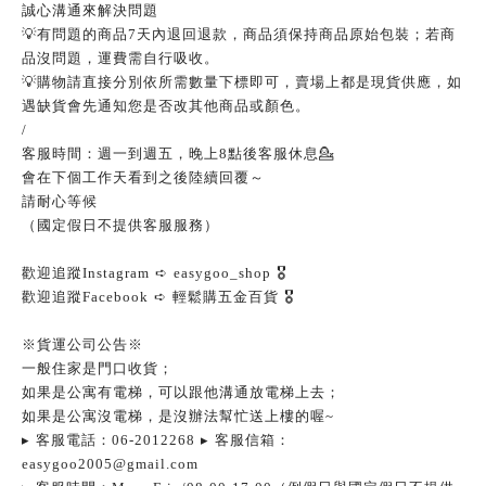
誠心溝通來解決問題
💡
有問題的商品
7
天內退回退款，商品須保持商品原始包裝；若商
品沒問題，運費需自行吸收。
💡
購物請直接分別依所需數量下標即可，賣場上都是現貨供應，如
遇缺貨會先通知您是否改其他商品或顏色。
/
客服時間：週一到週五，晚上
8
點後客服休息
💁
會在下個工作天看到之後陸續回覆～
請耐心等候
（國定假日不提供客服服務）
歡迎追蹤
Instagram
➪
easygoo_shop
🎖
歡迎追蹤
Facebook
➪
輕鬆購五金百貨
🎖
※貨運公司公告※
一般住家是門口收貨；
如果是公寓有電梯，可以跟他溝通放電梯上去；
如果是公寓沒電梯，是沒辦法幫忙送上樓的喔
~
▸
客服電話：
06-2012268
▸
客服信箱：
easygoo2005@gmail.com