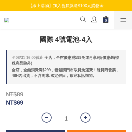
【線上購物】加入會員就送$100元購物金
【線上購物】加入會員就送$100元購物金
【線上購物】介紹好友加入會員再拿$50折扣金
【線上購物】加入會員就送$100元購物金
國際 4號電池-4入
至
08/31 16:00
截止
全店，全館優惠滿599免運再享9折優惠🎁(特
殊商品除外)
全店，全館消費滿$299，輕鬆購門市取貨免運費！隨貨附發票，
48H內出貨，不含周末.國定假日，歡迎私訊詢問。
NT$89
NT$69