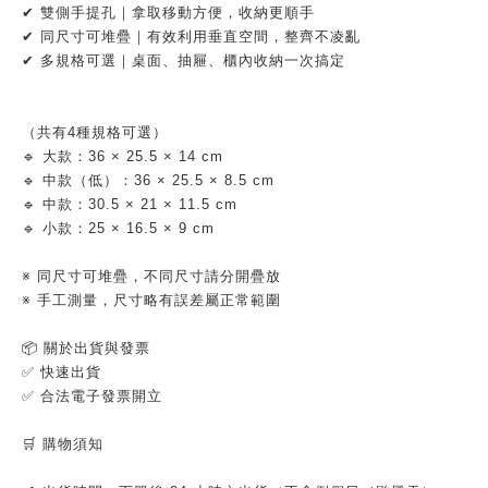
✔ 雙側手提孔｜拿取移動方便，收納更順手
✔ 同尺寸可堆疊｜有效利用垂直空間，整齊不凌亂
✔ 多規格可選｜桌面、抽屜、櫃內收納一次搞定
（共有4種規格可選）
🔹 大款：36 × 25.5 × 14 cm
🔹 中款（低）：36 × 25.5 × 8.5 cm
🔹 中款：30.5 × 21 × 11.5 cm
🔹 小款：25 × 16.5 × 9 cm
※ 同尺寸可堆疊，不同尺寸請分開疊放
※ 手工測量，尺寸略有誤差屬正常範圍
📦 關於出貨與發票
✅ 快速出貨
✅ 合法電子發票開立
🛒 購物須知