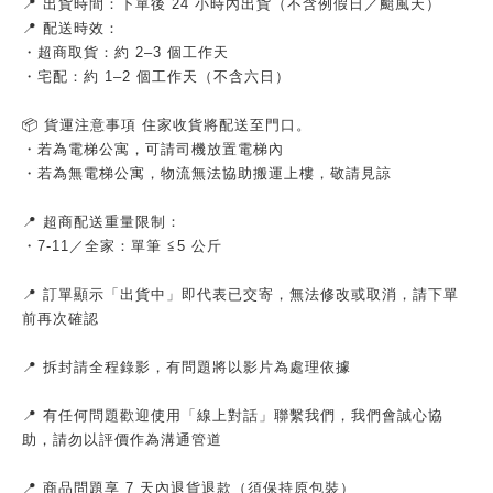
📍 出貨時間：下單後 24 小時內出貨（不含例假日／颱風天）
📍 配送時效：
・超商取貨：約 2–3 個工作天
・宅配：約 1–2 個工作天（不含六日）
📦 貨運注意事項 住家收貨將配送至門口。
・若為電梯公寓，可請司機放置電梯內
・若為無電梯公寓，物流無法協助搬運上樓，敬請見諒
📍 超商配送重量限制：
・7-11／全家：單筆 ≦5 公斤
📍 訂單顯示「出貨中」即代表已交寄，無法修改或取消，請下單
前再次確認
📍 拆封請全程錄影，有問題將以影片為處理依據
📍 有任何問題歡迎使用「線上對話」聯繫我們，我們會誠心協
助，請勿以評價作為溝通管道
📍 商品問題享 7 天內退貨退款（須保持原包裝）