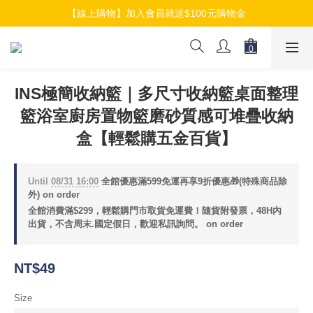
【線上購物】加入會員就送$100元購物金
【線上購物】加入會員就送$100元購物金
【線上購物】介紹好友加入會員再拿$50折扣金
【線上購物】加入會員就送$100元購物金
INS極簡收納籃｜多尺寸收納籃桌面整理
籃浴室廚房置物籃磨砂質感可堆疊收納
盒【輕鬆購五金百貨】
Until
08/31 16:00
全館優惠滿599免運再享9折優惠🎁(特殊商品除
外) on order
全館消費滿$299，輕鬆購門市取貨免運費！隨貨附發票，48H內
出貨，不含周末.國定假日，歡迎私訊詢問。 on order
NT$49
Size