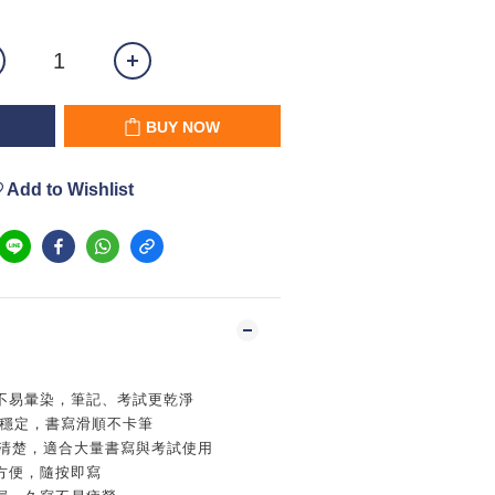
BUY NOW
Add to Wishlist
不易暈染，筆記、考試更乾淨
墨穩定，書寫滑順不卡筆
跡清楚，適合大量書寫與考試使用
方便，隨按即寫