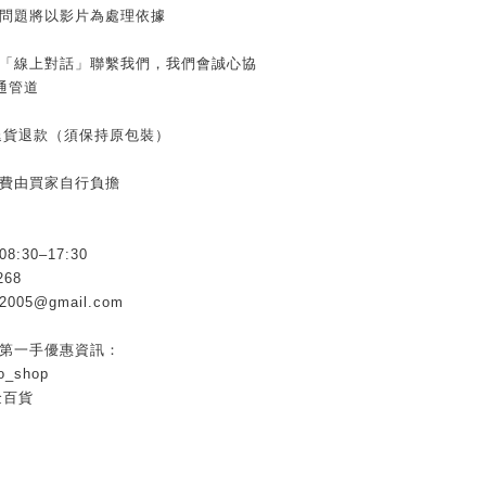
有問題將以影片為處理依據
用「線上對話」聯繫我們，我們會誠心協
通管道
內退貨退款（須保持原包裝）
運費由買家自行負擔
30–17:30
268
005@gmail.com
握第一手優惠資訊：
o_shop
金百貨