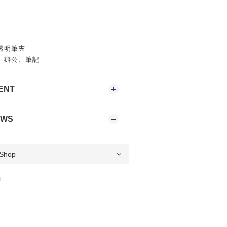
透明筆夾
、辦公、筆記
ENT
EWS
t