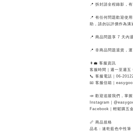
📍 拆封請全程錄影，
📍 有任何問題歡迎使
助，請勿以評價作為溝
📍 商品問題享 7 天
📍 非商品問題退貨，
👩‍💼 客服資訊
客服時間｜週一至週五 08:
📞 客服電話｜06-2012
📧 客服信箱｜easygoo2
📣 歡迎追蹤我們，掌
Instagram｜@easygo
Facebook｜輕鬆購五
📏 商品規格
品名：速乾藍色中性筆