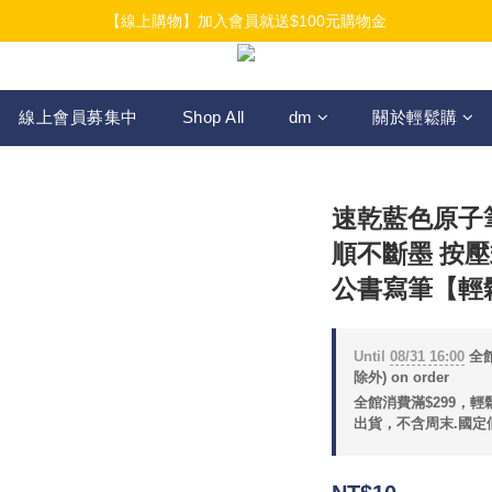
【線上購物】加入會員就送$100元購物金
【線上購物】加入會員就送$100元購物金
【線上購物】介紹好友加入會員再拿$50折扣金
【線上購物】加入會員就送$100元購物金
線上會員募集中
Shop All
dm
關於輕鬆購
速乾藍色原子筆
順不斷墨 按壓
公書寫筆【輕
Until
08/31 16:00
全館
除外) on order
全館消費滿$299，
出貨，不含周末.國定假