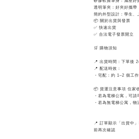
矽膠軟握筆身：減壓好
透明筆夾：好夾好攜帶
簡約外型設計：學生、
📦 關於出貨與發票
✅ 快速出貨
✅ 合法電子發票開立
🛒 購物須知
📍 出貨時間：下單後
📍 配送時效：
・宅配：約 1–2 個工
📦 貨運注意事項 住
・若為電梯公寓，可請
・若為無電梯公寓，物
📍 訂單顯示「出貨中
前再次確認