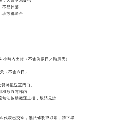
握，久寫不易疲勞
，不易掉落
上班族都適合
 24 小時內出貨（不含例假日／颱風天）
作天（不含六日）
家收貨將配送至門口。
司機放置電梯內
流無法協助搬運上樓，敬請見諒
」即代表已交寄，無法修改或取消，請下單