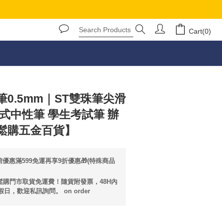
Cart(0)
BUY NOW
0.5mm｜ST雙珠筆尖滑
式中性筆 學生考試筆 辦
鬆購五金百貨】
優惠滿599免運再享9折優惠🎁(特殊商品
輕鬆購門市取貨免運費！隨貨附發票，48H內
日，歡迎私訊詢問。 on order