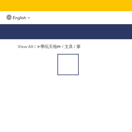
English
View All
/
➤學玩天地✏️
/
文具
/
筆