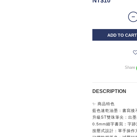
NT$10
ADD TO CART
Share
DESCRIPTION
✨ 商品特色
藍色速乾油墨：書寫後
升級ST雙珠筆尖：出
0.5mm細字書寫：字
按壓式設計：單手操作