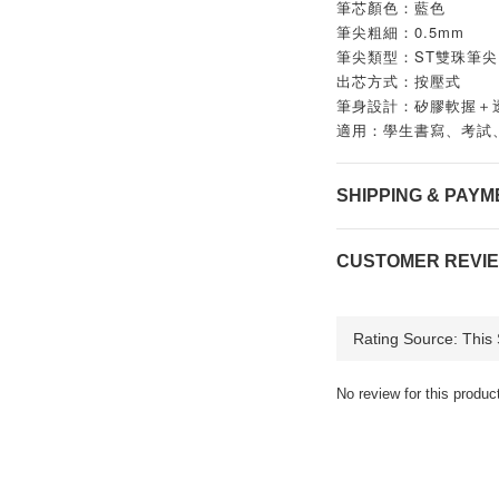
筆芯顏色：藍色
筆尖粗細：0.5mm
筆尖類型：ST雙珠筆尖
出芯方式：按壓式
筆身設計：矽膠軟握＋
適用：學生書寫、考試
SHIPPING & PAYM
CUSTOMER REVI
No review for this produc