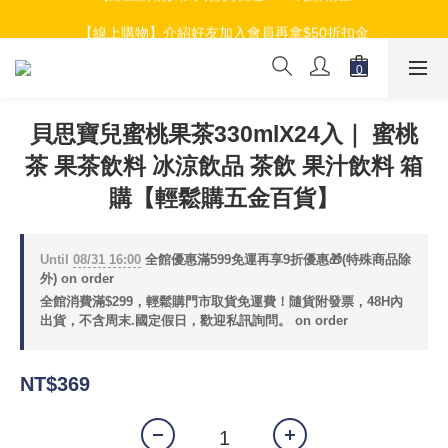
【線上購物】加入會員就送$100元購物金
【線上購物】介紹好友加入會員再拿$50折扣金
【線上購物】加入會員就送$100元購物金
貝思寶兒蜜桃果茶330mlX24入｜ 蜜桃
茶 果茶飲料 冰涼飲品 茶飲 果汁飲料 箱
購【輕鬆購五金百貨】
Until
08/31 16:00
全館優惠滿599免運再享9折優惠🎁(特殊商品除
外) on order
全館消費滿$299，輕鬆購門市取貨免運費！隨貨附發票，48H內
出貨，不含周末.國定假日，歡迎私訊詢問。 on order
NT$369