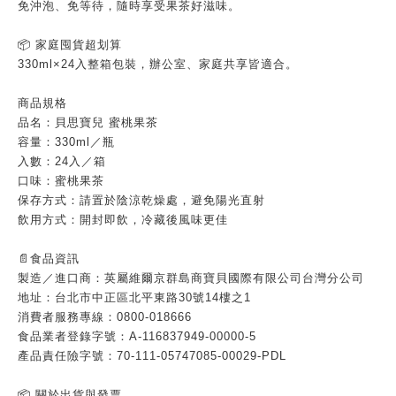
免沖泡、免等待，隨時享受果茶好滋味。
📦 家庭囤貨超划算
330ml×24入整箱包裝，辦公室、家庭共享皆適合。
商品規格
品名：貝思寶兒 蜜桃果茶
容量：330ml／瓶
入數：24入／箱
口味：蜜桃果茶
保存方式：請置於陰涼乾燥處，避免陽光直射
飲用方式：開封即飲，冷藏後風味更佳
📄食品資訊
製造／進口商：英屬維爾京群島商寶貝國際有限公司台灣分公司
地址：台北市中正區北平東路30號14樓之1
消費者服務專線：0800-018666
食品業者登錄字號：A-116837949-00000-5
產品責任險字號：70-111-05747085-00029-PDL
📦 關於出貨與發票