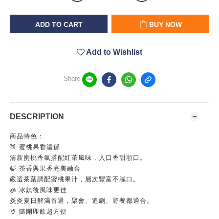
ADD TO CART
BUY NOW
Add to Wishlist
Share
DESCRIPTION
商品特色：
🍑 蜜桃果香濃郁
清新蜜桃香氣搭配紅茶風味，入口香甜順口。
🍃 茶香與果香完美融合
嚴選茶葉調配蜜桃果汁，層次豐富不膩口。
🧊 冰鎮後風味更佳
炎炎夏日解渴首選，聚會、追劇、野餐都適合。
🥤 隨開即飲超方便