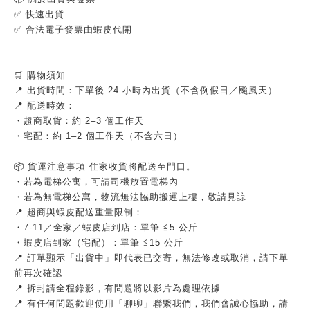
✅ 快速出貨
✅ 合法電子發票由蝦皮代開
🛒 購物須知
📍 出貨時間：下單後 24 小時內出貨（不含例假日／颱風天）
📍 配送時效：
・超商取貨：約 2–3 個工作天
・宅配：約 1–2 個工作天（不含六日）
📦 貨運注意事項 住家收貨將配送至門口。
・若為電梯公寓，可請司機放置電梯內
・若為無電梯公寓，物流無法協助搬運上樓，敬請見諒
📍 超商與蝦皮配送重量限制：
・7-11／全家／蝦皮店到店：單筆 ≦5 公斤
・蝦皮店到家（宅配）：單筆 ≦15 公斤
📍 訂單顯示「出貨中」即代表已交寄，無法修改或取消，請下單
前再次確認
📍 拆封請全程錄影，有問題將以影片為處理依據
📍 有任何問題歡迎使用「聊聊」聯繫我們，我們會誠心協助，請