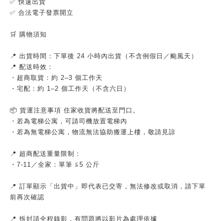
✅ 快速出貨
✅ 合法電子發票開立
🛒 購物須知
📍 出貨時間：下單後 24 小時內出貨（不含例假日／颱風天）
📍 配送時效：
・超商取貨：約 2–3 個工作天
・宅配：約 1–2 個工作天（不含六日）
📦 貨運注意事項 住家收貨將配送至門口。
・若為電梯公寓，可請司機放置電梯內
・若為無電梯公寓，物流無法協助搬運上樓，敬請見諒
📍 超商配送重量限制：
・7-11／全家：單筆 ≦5 公斤
📍 訂單顯示「出貨中」即代表已交寄，無法修改或取消，請下單
前再次確認
📍 拆封請全程錄影，有問題將以影片為處理依據