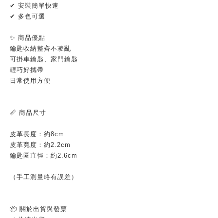
✔ 安裝簡單快速
✔ 多色可選
✨ 商品優點
鑰匙收納整齊不凌亂
可掛車鑰匙、家門鑰匙
輕巧好攜帶
日常使用方便
📏 商品尺寸
皮革長度：約8cm
皮革寬度：約2.2cm
鑰匙圈直徑：約2.6cm
（手工測量略有誤差）
📦 關於出貨與發票