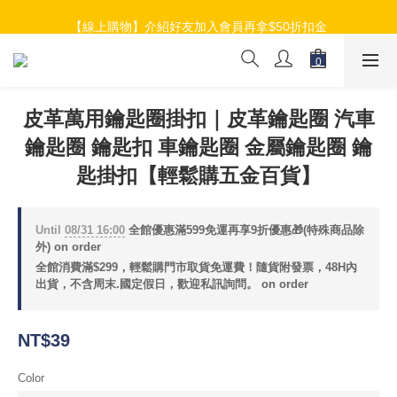
【線上購物】加入會員就送$100元購物金
【線上購物】介紹好友加入會員再拿$50折扣金
【線上購物】加入會員就送$100元購物金
皮革萬用鑰匙圈掛扣｜皮革鑰匙圈 汽車
鑰匙圈 鑰匙扣 車鑰匙圈 金屬鑰匙圈 鑰
匙掛扣【輕鬆購五金百貨】
Until
08/31 16:00
全館優惠滿599免運再享9折優惠🎁(特殊商品除
外) on order
全館消費滿$299，輕鬆購門市取貨免運費！隨貨附發票，48H內
出貨，不含周末.國定假日，歡迎私訊詢問。 on order
NT$39
Color