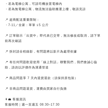
・若為電梯公寓，可請司機放置電梯內
・若為無電梯公寓，物流無法協助搬運上樓，敬請見諒
📍 超商配送重量限制：
・7-11／全家：單筆 ≦5 公斤
📍 訂單顯示「出貨中」即代表已交寄，無法修改或取消，請下單
前再次確認
📍 拆封請全程錄影，有問題將以影片為處理依據
📍 有任何問題歡迎使用「線上對話」聯繫我們，我們會誠心協
助，請勿以評價作為溝通管道
📍 商品問題享 7 天內退貨退款（須保持原包裝）
📍 非商品問題退貨，運費由買家自行負擔
👩‍💼 客服資訊
客服時間｜週一至週五 08:30–17:30