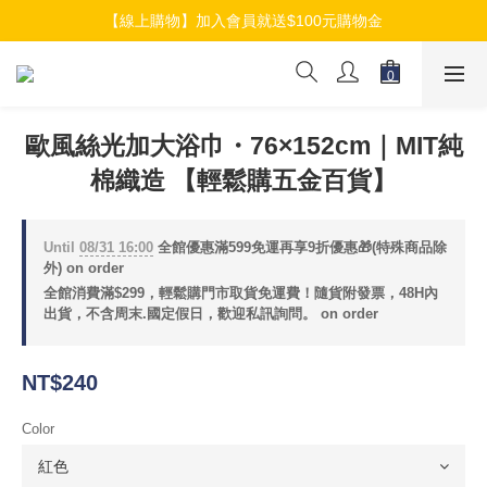
【線上購物】加入會員就送$100元購物金
【線上購物】加入會員就送$100元購物金
【線上購物】介紹好友加入會員再拿$50折扣金
【線上購物】加入會員就送$100元購物金
歐風絲光加大浴巾・76×152cm｜MIT純
棉織造 【輕鬆購五金百貨】
Until
08/31 16:00
全館優惠滿599免運再享9折優惠🎁(特殊商品除
外) on order
全館消費滿$299，輕鬆購門市取貨免運費！隨貨附發票，48H內
出貨，不含周末.國定假日，歡迎私訊詢問。 on order
NT$240
Color