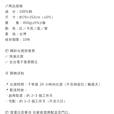
📏商品規格
成 分：100%棉
尺 寸：約76×152cm（±5%）
重 量：450g(±5%)/條
顏 色：紅／卡其／藍／紫
產 地：台灣
保存期限：10年
📦 關於出貨與發票
✅ 快速出貨
✅ 合法電子發票開立
🛒 購物須知
📍 出貨時間：下單後 24 小時內出貨（不含例假日／颱風天）
📍 配送時效：
・超商取貨：約 2–3 個工作天
・宅配：約 1–2 個工作天（不含六日）
📦 貨運注意事項 住家收貨將配送至門口。