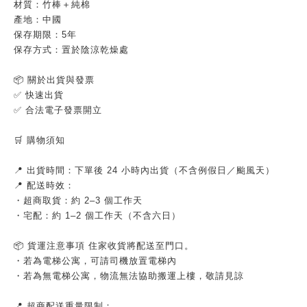
材質：竹棒＋純棉
產地：中國
保存期限：5年
保存方式：置於陰涼乾燥處
📦 關於出貨與發票
✅ 快速出貨
✅ 合法電子發票開立
🛒 購物須知
📍 出貨時間：下單後 24 小時內出貨（不含例假日／颱風天）
📍 配送時效：
・超商取貨：約 2–3 個工作天
・宅配：約 1–2 個工作天（不含六日）
📦 貨運注意事項 住家收貨將配送至門口。
・若為電梯公寓，可請司機放置電梯內
・若為無電梯公寓，物流無法協助搬運上樓，敬請見諒
📍 超商配送重量限制：