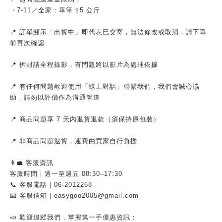
・7-11／全家：單筆 ≦5 公斤
📍 訂單顯示「出貨中」即代表已交寄，無法修改或取消，請下單
前再次確認
📍 拆封請全程錄影，有問題將以影片為處理依據
📍 有任何問題歡迎使用「線上對話」聯繫我們，我們會誠心協
助，請勿以評價作為溝通管道
📍 商品問題享 7 天內退貨退款（須保持原包裝）
📍 非商品問題退貨，運費由買家自行負擔
👩‍💼 客服資訊
客服時間｜週一至週五 08:30–17:30
📞 客服電話｜06-2012268
📧 客服信箱｜easygoo2005@gmail.com
📣 歡迎追蹤我們，掌握第一手優惠資訊：