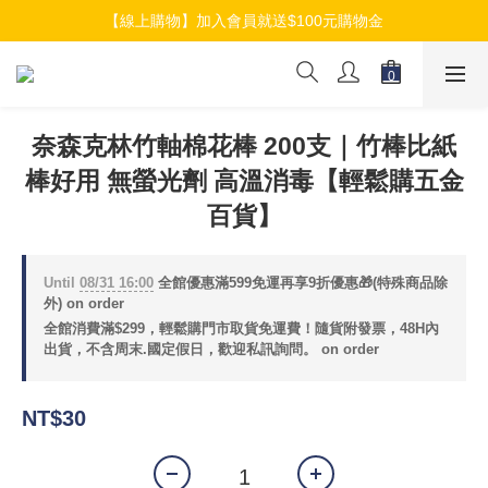
【線上購物】加入會員就送$100元購物金
【線上購物】加入會員就送$100元購物金
【線上購物】介紹好友加入會員再拿$50折扣金
【線上購物】加入會員就送$100元購物金
奈森克林竹軸棉花棒 200支｜竹棒比紙
棒好用 無螢光劑 高溫消毒【輕鬆購五金
百貨】
Until
08/31 16:00
全館優惠滿599免運再享9折優惠🎁(特殊商品除
外) on order
全館消費滿$299，輕鬆購門市取貨免運費！隨貨附發票，48H內
出貨，不含周末.國定假日，歡迎私訊詢問。 on order
NT$30