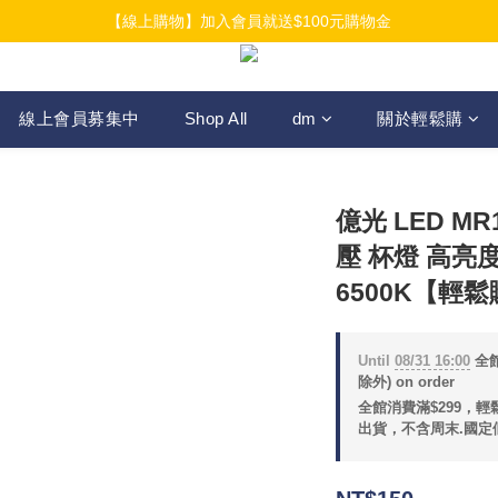
【線上購物】加入會員就送$100元購物金
【線上購物】加入會員就送$100元購物金
【線上購物】介紹好友加入會員再拿$50折扣金
【線上購物】加入會員就送$100元購物金
線上會員募集中
Shop All
dm
關於輕鬆購
億光 LED M
壓 杯燈 高亮
6500K【輕
Until
08/31 16:00
全館
除外) on order
全館消費滿$299，
出貨，不含周末.國定假