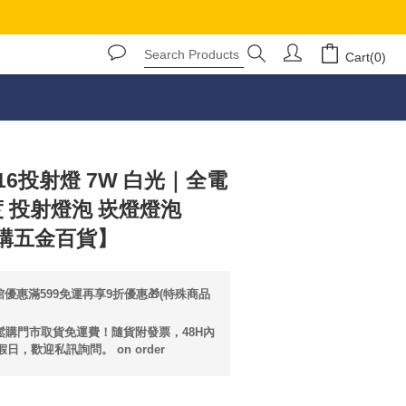
Cart(0)
BUY NOW
R16投射燈 7W 白光｜全電
度 投射燈泡 崁燈燈泡
鬆購五金百貨】
優惠滿599免運再享9折優惠🎁(特殊商品
輕鬆購門市取貨免運費！隨貨附發票，48H內
日，歡迎私訊詢問。 on order