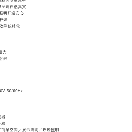
，重點照明更集中
色彩呈現自然真實
，照明舒適安心
素杯燈
有效降低耗電
 億光
投射燈
）
V 50/60Hz
定器
外線
明／商業空間／展示照明／崁燈照明