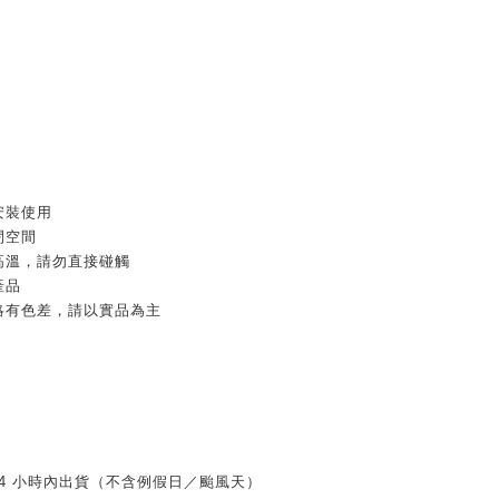
安裝使用
閉空間
高溫，請勿直接碰觸
產品
略有色差，請以實品為主
 24 小時內出貨（不含例假日／颱風天）