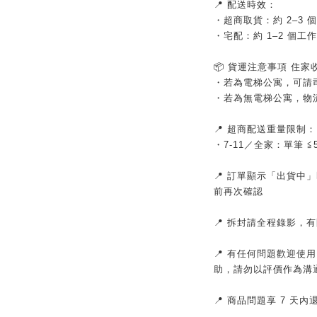
📍 配送時效：
・超商取貨：約 2–3 
・宅配：約 1–2 個工
📦 貨運注意事項 住
・若為電梯公寓，可請
・若為無電梯公寓，物
📍 超商配送重量限制
・7-11／全家：單筆 
📍 訂單顯示「出貨中
前再次確認
📍 拆封請全程錄影，
📍 有任何問題歡迎使
助，請勿以評價作為溝
📍 商品問題享 7 天