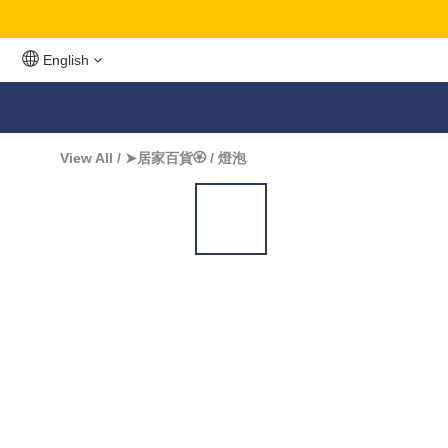
English
View All
/
➤居家百貨🏵️
/
燈泡