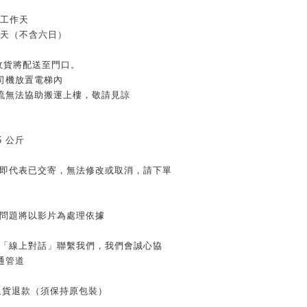
個工作天
作天（不含六日）
家收貨將配送至門口。
司機放置電梯內
流無法協助搬運上樓，敬請見諒
：
≦5 公斤
」即代表已交寄，無法修改或取消，請下單
有問題將以影片為處理依據
用「線上對話」聯繫我們，我們會誠心協
通管道
內退貨退款（須保持原包裝）