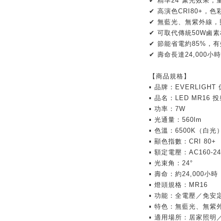
✔ 精準24°聚光效果
✔ 高演色CRI80+，
✔ 無藍光、無紫外線
✔ 可取代傳統50W鹵
✔ 節能省電約85%，
✔ 壽命長達24,000小時
【商品規格】
▪ 品牌：EVERLIGHT
▪ 品名：LED MR16 
▪ 功率：7W
▪ 光通量：560lm
▪ 色溫：6500K（白光
▪ 顯色指數：CRI 80+
▪ 額定電壓：AC160-240
▪ 光束角：24°
▪ 壽命：約24,000小時
▪ 燈頭規格：MR16
▪ 功能：全電壓／免安
▪ 特色：無藍光、無紫
▪ 適用場所：居家照