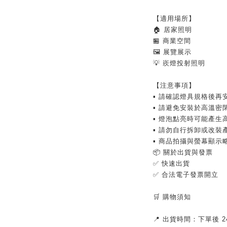
【適用場所】
🏠 居家照明
🏪 商業空間
🖼 展覽展示
💡 崁燈投射照明
【注意事項】
▪ 請確認燈具規格後再
▪ 請避免安裝於高溫密
▪ 燈泡點亮時可能產生
▪ 請勿自行拆卸或改裝
▪ 商品拍攝與螢幕顯示
📦 關於出貨與發票
✅ 快速出貨
✅ 合法電子發票開立
🛒 購物須知
📍 出貨時間：下單後