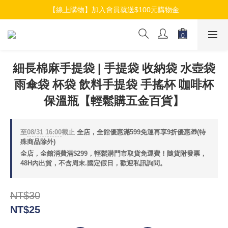
【線上購物】加入會員就送$100元購物金
【線上購物】加入會員就送$100元購物金
【線上購物】介紹好友加入會員再拿$50折扣金
【線上購物】加入會員就送$100元購物金
細長棉麻手提袋 | 手提袋 收納袋 水壺袋
雨傘袋 杯袋 飲料手提袋 手搖杯 咖啡杯
保溫瓶【輕鬆購五金百貨】
至
08/31 16:00
截止
全店，全館優惠滿599免運再享9折優惠🎁(特
殊商品除外)
全店，全館消費滿$299，輕鬆購門市取貨免運費！隨貨附發票，
48H內出貨，不含周末.國定假日，歡迎私訊詢問。
NT$30
NT$25