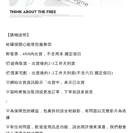
【購物說明】
哈囉很開心能替您服務
😍
附發票，
48H
內出貨，不含周末
.
國定假日
📦
超商取貨
-
出貨後約
2-3
工作天到貨
📦
賣家宅配
-
出貨後約
1-2
工作天到貨
(
不含六日
.
國定假日
)
💡
網站出貨資訊顯示「出貨中」表示已出貨
💡
屆時將無法取消或更改訂單，下單前請多留意
/
💡
為保障您的權益，包裹拆封請全程錄影，有問題以完整影片為依
據
💡
有任何問題，歡迎使用訊息功能，請勿用評價來溝通，我們都會