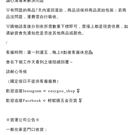
誠心溝通來解決問題
💡
有問題的商品
7
天內退回退款，商品須保持商品原始包裝；若商
品沒問題，運費需自行吸收。
💡
購物請直接分別依所需數量下標即可，賣場上都是現貨供應，如
遇缺貨會先通知您是否改其他商品或顏色。
/
客服時間：週一到週五，晚上
8
點後客服休息
💁
會在下個工作天看到之後陸續回覆～
請耐心等候
（國定假日不提供客服服務）
歡迎追蹤
Instagram
➪
easygoo_shop
🎖
歡迎追蹤
Facebook
➪
輕鬆購五金百貨
🎖
※貨運公司公告※
一般住家是門口收貨；