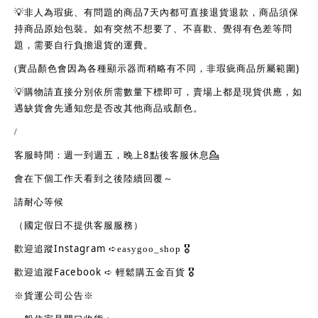
7
💡
非人為瑕疵、有問題的商品
天內都可直接退貨退款，商品須保
持商品原始包裝。如有突然不想要了、不喜歡、覺得有色差等問
題，需要自行負擔退貨的運費。
)
(
實品顏色會因為各種顯示器而稍略有不同，非瑕疵商品所屬範圍
💡
購物請直接分別依所需數量下標即可，賣場上都是現貨供應，如
遇缺貨會先通知您是否改其他商品或顏色。
/
8
客服時間：週一到週五，晚上
點後客服休息
💁
會在下個工作天看到之後陸續回覆～
請耐心等候
（國定假日不提供客服服務）
Instagram
歡迎追蹤
➪
easygoo_shop
🎖
Facebook
歡迎追蹤
➪
輕鬆購五金百貨
🎖
※貨運公司公告※