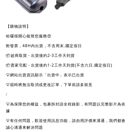
【購物說明】
哈囉很開心能替您服務
😍
48H
.
附發票，
內出貨，不含周末
國定假日
-
2-3
📦
超商取貨
出貨後約
工作天到貨
-
1-2
(
.
)
📦
賣家宅配
出貨後約
工作天到貨
不含六日
國定假日
💡
網站出貨資訊顯示「出貨中」表示已出貨
💡
屆時將無法取消或更改訂單，下單前請多留意
/
💡
為保障您的權益，包裹拆封請全程錄影，有問題以完整影片為依
據
💡
有任何問題，歡迎使用訊息功能，請勿用評價來溝通，我們都會
誠心溝通來解決問題