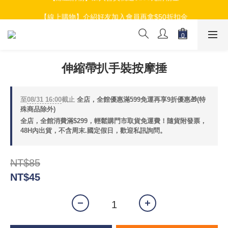
【線上購物】加入會員就送$100元購物金
【線上購物】介紹好友加入會員再拿$50折扣金
【線上購物】加入會員就送$100元購物金
伸縮帶扒手裝按摩捶
至
08/31 16:00
截止
全店，全館優惠滿599免運再享9折優惠🎁(特
殊商品除外)
全店，全館消費滿$299，輕鬆購門市取貨免運費！隨貨附發票，
48H內出貨，不含周末.國定假日，歡迎私訊詢問。
NT$85
NT$45