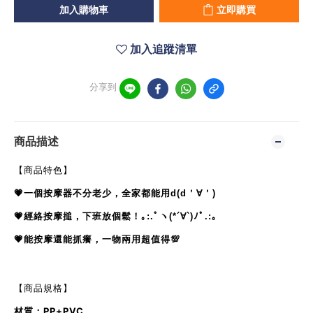
加入購物車
立即購買
加入追蹤清單
分享到
商品描述
【商品特色】
一個按摩器不分老少，全家都能用
💗
d(d＇∀＇)
經絡按摩搥，下班放個鬆
💗
！｡:.ﾟヽ(*´∀`)ﾉﾟ.:｡
能按摩還能抓癢，一物兩用超值得
💗
💯
【商品規格】
材質：PP+PVC