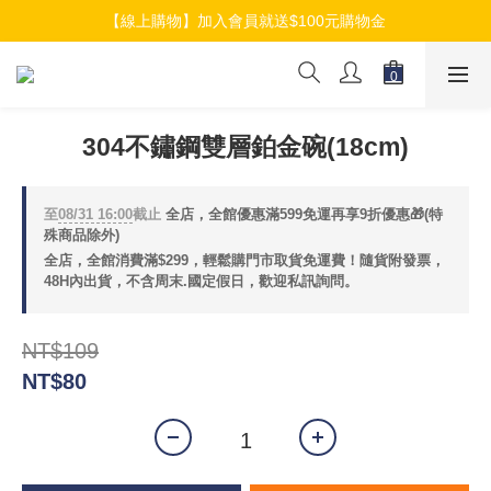
【線上購物】加入會員就送$100元購物金
【線上購物】加入會員就送$100元購物金
【線上購物】介紹好友加入會員再拿$50折扣金
【線上購物】加入會員就送$100元購物金
304不鏽鋼雙層鉑金碗(18cm)
至
08/31 16:00
截止
全店，全館優惠滿599免運再享9折優惠🎁(特
殊商品除外)
全店，全館消費滿$299，輕鬆購門市取貨免運費！隨貨附發票，
48H內出貨，不含周末.國定假日，歡迎私訊詢問。
NT$109
NT$80