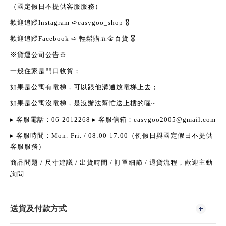
（國定假日不提供客服服務）
歡迎追蹤
Instagram
➪
easygoo_shop
🎖
歡迎追蹤
Facebook
➪
輕鬆購五金百貨
🎖
※貨運公司公告※
一般住家是門口收貨；
如果是公寓有電梯，可以跟他溝通放電梯上去；
如果是公寓沒電梯，是沒辦法幫忙送上樓的喔
~
▸
客服電話：
06-2012268
▸
客服信箱：
easygoo2005@gmail.com
▸
客服時間：
Mon.-Fri. / 08:00-17:00
（例假日與國定假日不提供
客服服務）
商品問題
/
尺寸建議
/
出貨時間
/
訂單細節
/
退貨流程，歡迎主動
詢問
送貨及付款方式