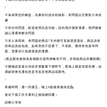
/
💡
為保障您的權益，包裹拆封請全程錄影，有問題以完整影片為依
據
💡
有任何問題，歡迎使用訊息功能，請勿用評價來溝通，我們都會
誠心溝通來解決問題
💡
非人為瑕疵、有問題的商品
7
天內都可直接退貨退款，商品須保
持商品原始包裝。如有突然不想要了、不喜歡、覺得有色差等問
題，需要自行負擔退貨的運費。
(
實品顏色會因為各種顯示器而稍略有不同，非瑕疵商品所屬範圍
)
💡
購物請直接分別依所需數量下標即可，賣場上都是現貨供應，如
遇缺貨會先通知您是否改其他商品或顏色。
/
客服時間：週一到週五，晚上
8
點後客服休息
💁
會在下個工作天看到之後陸續回覆～
請耐心等候