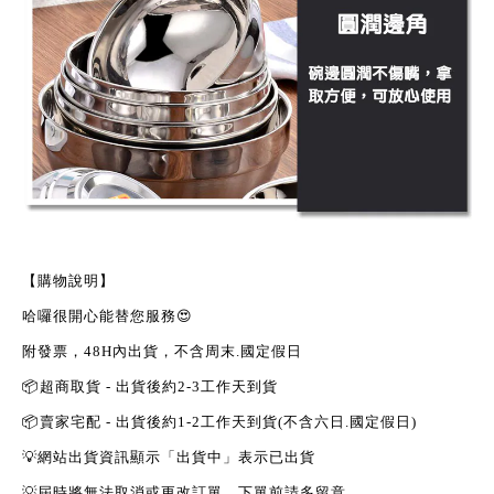
【購物說明】
哈囉很開心能替您服務
😍
附發票，
48H
內出貨，不含周末
.
國定假日
📦
超商取貨
-
出貨後約
2-3
工作天到貨
📦
賣家宅配
-
出貨後約
1-2
工作天到貨
(
不含六日
.
國定假日
)
💡
網站出貨資訊顯示「出貨中」表示已出貨
💡
屆時將無法取消或更改訂單，下單前請多留意