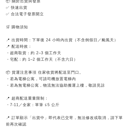
📦 關於出貨與發票
✅ 快速出貨
✅ 合法電子發票開立
🛒 購物須知
📍 出貨時間：下單後 24 小時內出貨（不含例假日／颱風天）
📍 配送時效：
・超商取貨：約 2–3 個工作天
・宅配：約 1–2 個工作天（不含六日）
📦 貨運注意事項 住家收貨將配送至門口。
・若為電梯公寓，可請司機放置電梯內
・若為無電梯公寓，物流無法協助搬運上樓，敬請見諒
📍 超商配送重量限制：
・7-11／全家：單筆 ≦5 公斤
📍 訂單顯示「出貨中」即代表已交寄，無法修改或取消，請下單
前再次確認