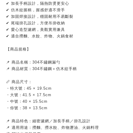
✔ 加長手柄設計，隔熱防燙更安心
✔ 仿木紋握柄，握感舒適不滑手
✔ 加固焊接設計，穩固耐用不易斷裂
✔ 尾端掛孔設計，方便吊掛收納
✔ 愛心造型濾網，美觀實用兼具
✔ 適合撈麵、水餃、炸物、火鍋食材
【商品規格】
📌 商品名稱：304不鏽鋼漏勺
📌 商品材質：304不鏽鋼＋仿木紋手柄
📏 商品尺寸：
・特大號：45 × 19.5cm
・大號：41.5 × 17.5cm
・中號：40 × 15.5cm
・你號：38 × 13.5cm
📌 商品特色：細密濾網／加長手柄／掛孔設計
📌 適用用途：撈麵、撈水餃、炸物瀝油、火鍋料理