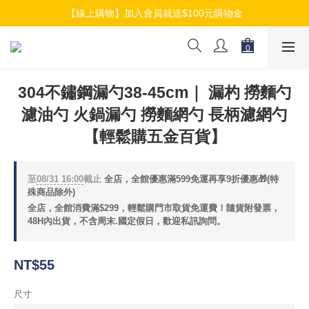
【線上購物】加入會員就送$100元購物金
【線上購物】加入會員就送$100元購物金
【線上購物】介紹好友加入會員再拿$50折扣金
【線上購物】加入會員就送$100元購物金
304不鏽鋼漏勺38-45cm｜ 漏杓 撈麵勺
濾油勺 火鍋漏勺 撈麵網勺 長柄濾網勺
【輕鬆購五金百貨】
至
08/31 16:00
截止
全店，全館優惠滿599免運再享9折優惠🎁(特
殊商品除外)
全店，全館消費滿$299，輕鬆購門市取貨免運費！隨貨附發票，
48H內出貨，不含周末.國定假日，歡迎私訊詢問。
NT$55
尺寸