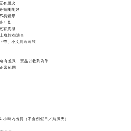
更有層次
分類剛剛好
不易變形
眼可見
更有質感
生上班族都適合
修正帶、小文具通通裝
示略有差異，實品以收到為準
屬正常範圍
 24 小時內出貨（不含例假日／颱風天）