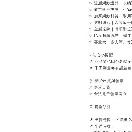
✨ 雙層網紗設計｜收納
✨ 前置收納夾層｜小物
✨ 加厚網紗材質｜耐用
✨ 透明網紗｜內容物一
✨ 金屬拉鍊｜滑順耐拉
✨ INS 極簡風格｜學
✨ 容量大｜多支筆、
✅貼心小提醒
📌 商品顏色因螢幕顯
📌 手工測量略有誤差
📦 關於出貨與發票
✅ 快速出貨
✅ 合法電子發票開立
🛒 購物須知
📍 出貨時間：下單後
📍 配送時效：