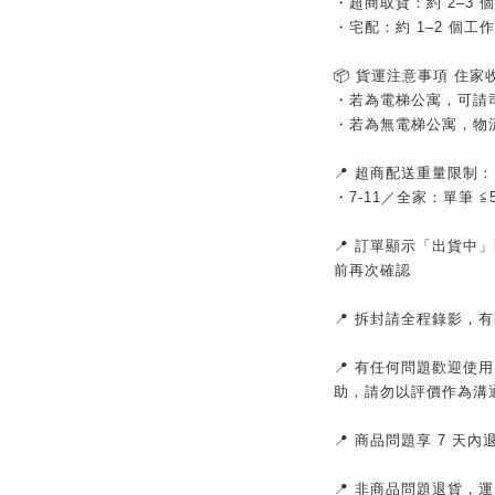
・超商取貨：約 2–3 
・宅配：約 1–2 個工
📦 貨運注意事項 住
・若為電梯公寓，可請
・若為無電梯公寓，物
📍 超商配送重量限制
・7-11／全家：單筆 
📍 訂單顯示「出貨中
前再次確認
📍 拆封請全程錄影，
📍 有任何問題歡迎使
助，請勿以評價作為溝
📍 商品問題享 7 天
📍 非商品問題退貨，