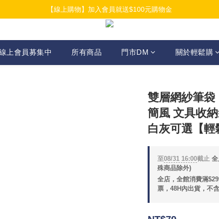
【線上購物】加入會員就送$100元購物金
【線上購物】加入會員就送$100元購物金
【線上購物】介紹好友加入會員再拿$50折扣金
【線上購物】加入會員就送$100元購物金
線上會員募集中
所有商品
門市DM
關於輕鬆購
雙層網紗筆袋｜
簡風 文具收納
白灰可選【輕
至
08/31 16:00
截止
全
殊商品除外)
全店，全館消費滿$2
票，48H內出貨，不