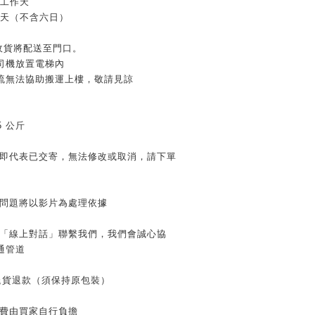
個工作天
作天（不含六日）
家收貨將配送至門口。
司機放置電梯內
流無法協助搬運上樓，敬請見諒
：
≦5 公斤
」即代表已交寄，無法修改或取消，請下單
有問題將以影片為處理依據
用「線上對話」聯繫我們，我們會誠心協
通管道
內退貨退款（須保持原包裝）
運費由買家自行負擔