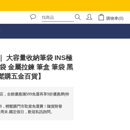
購物車(0)
立即購買
 大容量收納筆袋 INS極
袋 金屬拉鍊 筆盒 筆袋 黑
鬆購五金百貨】
店，全館優惠滿599免運再享9折優惠🎁(特
99，輕鬆購門市取貨免運費！隨貨附發
含周末.國定假日，歡迎私訊詢問。