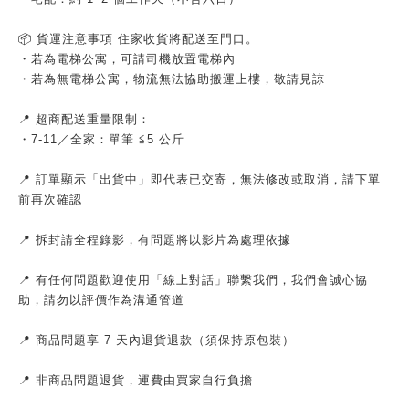
📦 貨運注意事項 住家收貨將配送至門口。
・若為電梯公寓，可請司機放置電梯內
・若為無電梯公寓，物流無法協助搬運上樓，敬請見諒
📍 超商配送重量限制：
・7-11／全家：單筆 ≦5 公斤
📍 訂單顯示「出貨中」即代表已交寄，無法修改或取消，請下單
前再次確認
📍 拆封請全程錄影，有問題將以影片為處理依據
📍 有任何問題歡迎使用「線上對話」聯繫我們，我們會誠心協
助，請勿以評價作為溝通管道
📍 商品問題享 7 天內退貨退款（須保持原包裝）
📍 非商品問題退貨，運費由買家自行負擔