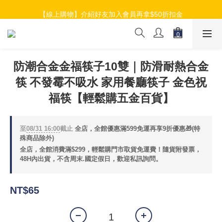
【線上購物】加入會員就送$100元購物金
【線上購物】介紹好友加入會員再拿$50折扣金
【線上購物】加入會員就送$100元購物金
防潮合金金福筷子10雙｜防滑耐熱合金
筷 不發霉不吸水 家用餐廳筷子 金色祝
福筷【輕鬆購五金百貨】
至
08/31 16:00
截止
全店，全館優惠滿599免運再享9折優惠🎁(特
殊商品除外)
全店，全館消費滿$299，輕鬆購門市取貨免運費！隨貨附發票，
48H內出貨，不含周末.國定假日，歡迎私訊詢問。
NT$65