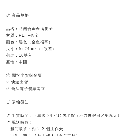
📏 商品規格
品名：防潮合金金福筷子
材質：PET+合金
顏色：黑色（金色福字）
尺寸：約 24 cm（±誤差）
包裝：10雙入
產地：中國
📦 關於出貨與發票
✅ 快速出貨
✅ 合法電子發票開立
🛒 購物須知
📍 出貨時間：下單後 24 小時內出貨（不含例假日／颱風天）
📍 配送時效：
・超商取貨：約 2–3 個工作天
・宅配：約 1–2 個工作天（不含六日）