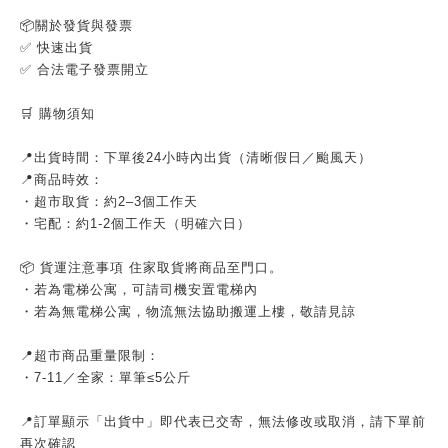
📦關於發貨與發票
✅ 快速出貨
✅ 合法電子發票開立
🛒 購物須知
📍出貨時間：下單後24小時內出貨（清晰假日／颱風天）
📍商品時效：
・超市取貨：約2–3個工作天
・宅配：約1-2個工作天（明確六日）
📦 貨運注意事項 住家取貨將商品至門口。
・若為電梯公寓，可請司機安置電梯內
・若為無電梯公寓，物流無法協助搬運上樓，敬請見諒
📍超市商品重量限制：
・7-11／全家：單筆≤5公斤
📍訂單顯示「出貨中」即代表已交寄，無法修改或取消，請下單前
再次確認