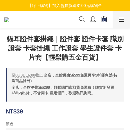
【線上購物】加入會員就送$100元購物金
【線上購物】加入會員就送$100元購物金
【線上購物】介紹好友加入會員再拿$50折扣金
【線上購物】加入會員就送$100元購物金
貓耳證件套掛繩｜證件套 證件卡套 識別
證套 卡套掛繩 工作證套 學生證件套 卡
片套【輕鬆購五金百貨】
至
08/31 16:00
截止
全店，全館優惠滿599免運再享9折優惠🎁(特
殊商品除外)
全店，全館消費滿$299，輕鬆購門市取貨免運費！隨貨附發票，
48H內出貨，不含周末.國定假日，歡迎私訊詢問。
NT$39
顏色