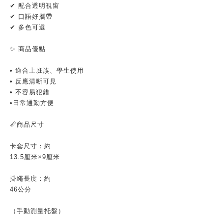
✔ 配合透明視窗
✔ 口語好攜帶
✔ 多色可選
✨ 商品優點
• 適合上班族、學生使用
• 反應清晰可見
• 不容易犯錯
•日常通勤方便
📏商品尺寸
卡套尺寸：約
13.5厘米×9厘米
掛繩長度：約
46公分
（手動測量托盤）