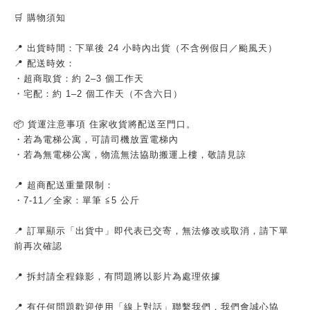
🛒 購物須知
📍 出貨時間：下單後 24 小時內出貨（不含例假日／颱風天）
📍 配送時效：
・超商取貨：約 2–3 個工作天
・宅配：約 1–2 個工作天（不含六日）
📦 貨運注意事項 住家收貨將配送至門口。
・若為電梯公寓，可請司機放置電梯內
・若為無電梯公寓，物流無法協助搬運上樓，敬請見諒
📍 超商配送重量限制：
・7-11／全家：單筆 ≦5 公斤
📍 訂單顯示「出貨中」即代表已交寄，無法修改或取消，請下單
前再次確認
📍 拆封請全程錄影，有問題將以影片為處理依據
📍 有任何問題歡迎使用「線上對話」聯繫我們，我們會誠心協