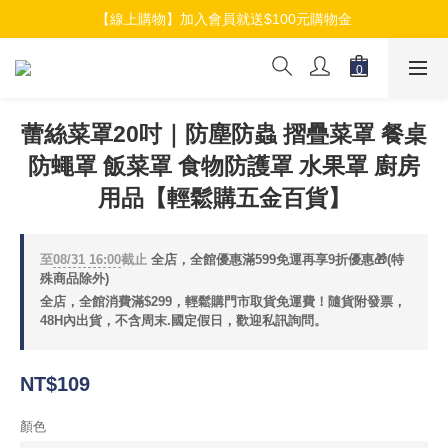
【線上購物】加入會員就送$100元購物金
【線上購物】加入會員就送$100元購物金
【線上購物】介紹好友加入會員再拿$50折扣金
【線上購物】加入會員就送$100元購物金
蕾絲菜罩20吋｜防塵防蟲 摺疊菜罩 餐桌
防蠅罩 飯菜罩 食物防護罩 水果罩 廚房
用品【輕鬆購五金百貨】
至
08/31 16:00
截止
全店，全館優惠滿599免運再享9折優惠🎁(特
殊商品除外)
全店，全館消費滿$299，輕鬆購門市取貨免運費！隨貨附發票，
48H內出貨，不含周末.國定假日，歡迎私訊詢問。
NT$109
顏色