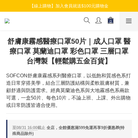
【線上購物】加入會員就送$100元購物金
【線上購物】加入會員就送$100元購物金
【線上購物】介紹好友加入會員再拿$50折扣金
【線上購物】加入會員就送$100元購物金
舒膚康霧感醫療口罩50片｜成人口罩 醫
療口罩 莫蘭迪口罩 彩色口罩 三層口罩
台灣製【輕鬆購五金百貨】
SOFCON舒膚康霧感系列醫療口罩，以低飽和質感色系打
造日常穿搭美學，結合三層防護結構與柔軟親膚材質，兼
顧舒適與防護需求。經典莫蘭迪色系與大地霧感色系兩款
可選，一盒50片、每色10片，不論上班、上課、外出購物
或日常防護皆適合使用。
至
08/31 16:00
截止
全店，全館優惠滿599免運再享9折優惠🎁(特
殊商品除外)