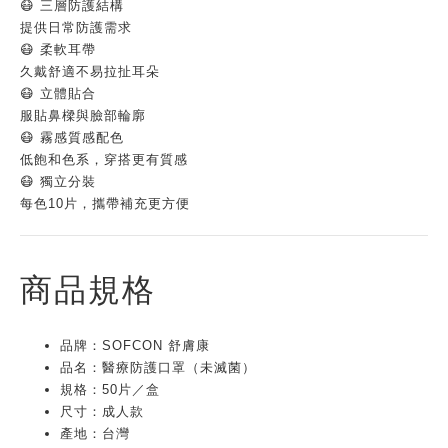
😷 三層防護結構
提供日常防護需求
😷 柔軟耳帶
久戴舒適不易拉扯耳朵
😷 立體貼合
服貼鼻樑與臉部輪廓
😷 霧感質感配色
低飽和色系，穿搭更有質感
😷 獨立分裝
每色10片，攜帶補充更方便
商品規格
品牌：SOFCON 舒膚康
品名：醫療防護口罩（未滅菌）
規格：50片／盒
尺寸：成人款
產地：台灣