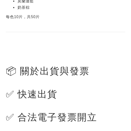
莫蘭迪藍
奶茶棕
每色10片，共50片
📦 關於出貨與發票
✅ 快速出貨
✅ 合法電子發票開立