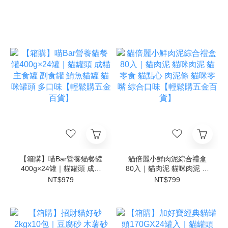
【箱購】喵Bar營養貓餐罐
貓倍麗小鮮肉泥綜合禮盒
400g×24罐｜貓罐頭 成貓
80入｜貓肉泥 貓咪肉泥 貓
主食罐 副食罐 鮪魚貓罐 貓
零食 貓點心 肉泥條 貓咪零
NT$979
NT$799
咪罐頭 多口味【輕鬆購五
嘴 綜合口味【輕鬆購五金
金百貨】
百貨】