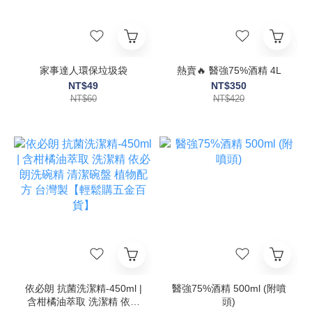
家事達人環保垃圾袋
熱賣🔥 醫強75%酒精 4L
NT$49
NT$350
NT$60
NT$420
依必朗 抗菌洗潔精-450ml |
醫強75%酒精 500ml (附噴
含柑橘油萃取 洗潔精 依必
頭)