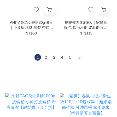
ANITA茶花女香皂80g×6入
刷樂彈力牙刷9入｜家庭量
｜小黃瓜 珍珠 酪梨 杏仁果
販包 軟毛牙刷 波浪刷毛 鑽
香氛香皂 沐浴香皂 洗澡香
石刷頭 尼龍刷毛 成人牙刷
NT$60
NT$119
皂 洗手皂【輕鬆購五金百
口腔清潔【輕鬆購五金百
貨】
貨】
1
2
3
4
5
»