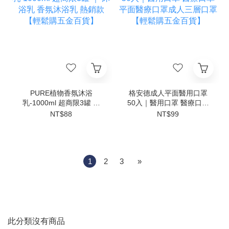
PURE植物香氛沐浴
格安德成人平面醫用口罩
乳-1000ml 超商限3罐 ｜
50入｜醫用口罩 醫療口罩
沐浴乳 香氛沐浴乳 熱銷款
平面醫療口罩成人三層口罩
NT$88
NT$99
【輕鬆購五金百貨】
【輕鬆購五金百貨】
1
2
3
»
此分類沒有商品