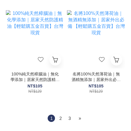
100%純天然樟腦油｜無化
名將100%天然薄荷油｜無
學添加｜居家天然防護精油
酒精無添加｜居家外出必備
【輕鬆購五金百貨】台灣現
【輕鬆購五金百貨】台灣現
NT$105
NT$105
貨
貨
NT$129
NT$129
1
2
3
»