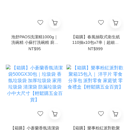
泡舒PAOS洗潔精1000g｜
【箱購】春風抽取式衛生紙
洗碗精 小蘇打洗碗精 廚房
110抽x10包x7串｜超細柔
清潔【輕鬆購五金百貨】
衛生紙 可沖馬桶 家用紙巾
NT$95
NT$999
【輕鬆購五金百貨】
【箱購】小蒼蘭香氛清潔袋
【箱購】樂事粉紅派對歡聚