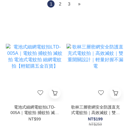
1
2
3
»
電池式細網電蚊拍LTD-
歌林三層密網安全防護直充
005A｜電蚊拍 捕蚊拍 滅蚊
式電蚊拍｜高效滅蚊｜雙重
拍 電池式電蚊拍 細網電蚊
開關設計｜輕量好握不漏電
NT$99
NT$199
拍【輕鬆購五金百貨】
NT$259