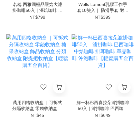
名稱 西雅圖極品嚴焙大濾
Wells Lamont乳膠工作手
掛咖啡50入｜深焙咖啡 濾
套10雙入｜ 防滑手套 耐磨
掛咖啡 掛耳咖啡 阿拉比卡
手套 工作手套 搬運手套 園
NT$799
NT$399
咖啡 黑咖啡 咖啡包【輕鬆
藝手套 維修手套【輕鬆購
購五金百貨】
五金百貨】
萬用四格收納盒 ｜可拆式
鮮一杯巴西喜拉朵濾掛咖啡
分隔收納盒 零錢收納盒 糖
50入｜濾掛咖啡 巴西咖啡
果收納盒 飾品收納盒 分類
中焙咖啡 掛耳咖啡 單品咖
NT$45
NT$649
收納盒 附提把收納盒【輕
啡 沖泡咖啡【輕鬆購五金
鬆購五金百貨】
百貨】