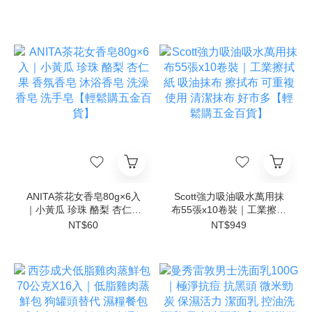
ANITA茶花女香皂80g×6入
Scott強力吸油吸水萬用抹
｜小黃瓜 珍珠 酪梨 杏仁果
布55張x10卷裝｜工業擦拭
香氛香皂 沐浴香皂 洗澡香
紙 吸油抹布 擦拭布 可重複
NT$60
NT$949
皂 洗手皂【輕鬆購五金百
使用 清潔抹布 好市多【輕
貨】
鬆購五金百貨】