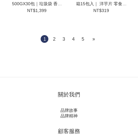
500GX30包｜垃圾袋 香氛
箱15包入｜ 洋芋片 零食分
垃圾袋 加厚垃圾袋 家用垃
享包 派對零食 家庭號 零食
NT$1,399
NT$319
圾袋 清潔袋 防漏垃圾袋 小
禮盒【輕鬆購五金百貨】
中大尺寸【輕鬆購五金百
貨】
1
2
3
4
5
»
關於我們
品牌故事
品牌精神
顧客服務