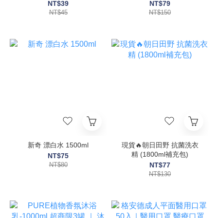
朗洗碗精 清潔碗盤 植物配
NT$39
NT$79
方 台灣製【輕鬆購五金百
NT$45
NT$150
貨】
新奇 漂白水 1500ml
現貨🔥朝日田野 抗菌洗衣
精 (1800ml補充包)
NT$75
NT$80
NT$77
NT$130