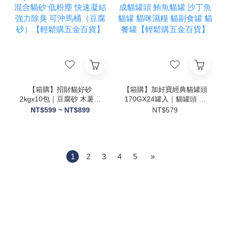
【箱購】招財貓好砂
【箱購】加好寶經典貓罐頭
2kgx10包｜豆腐砂 木薯砂
170GX24罐入｜貓罐頭 成
混合貓砂 低粉塵 快速凝結
貓罐頭 鮪魚貓罐 沙丁魚貓
NT$599 ~ NT$899
NT$579
強力除臭 可沖馬桶（豆腐
罐 貓咪濕糧 貓副食罐 貓餐
砂）【輕鬆購五金百貨】
罐【輕鬆購五金百貨】
1
2
3
4
5
»