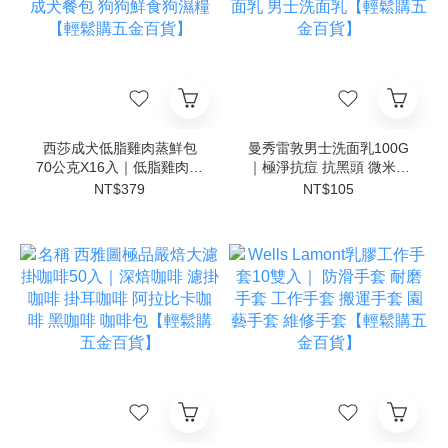
西莎成犬低脂雞肉蒸鮮包
曼秀雷敦男士洗面乳100G
70公克X16入｜低脂雞肉蒸
｜極淨抗痘 抗黑頭 微米勁
鮮包 狗罐頭替代 濕糧餐包
炭 保濕活力 潔面乳 控油洗
NT$379
NT$105
成犬餐包 狗狗鮮食狗濕糧
面乳 男士洗面乳【輕鬆購
【輕鬆購五金百貨】
五金百貨】