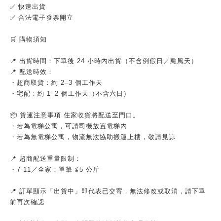
✅ 快速出貨
✅ 合法電子發票開立
🛒 購物須知
📍 出貨時間：下單後 24 小時內出貨（不含例假日／颱風天）
📍 配送時效：
・超商取貨：約 2–3 個工作天
・宅配：約 1–2 個工作天（不含六日）
📦 貨運注意事項 住家收貨將配送至門口。
・若為電梯公寓，可請司機放置電梯內
・若為無電梯公寓，物流無法協助搬運上樓，敬請見諒
📍 超商配送重量限制：
・7-11／全家：單筆 ≦5 公斤
📍 訂單顯示「出貨中」即代表已交寄，無法修改或取消，請下單
前再次確認