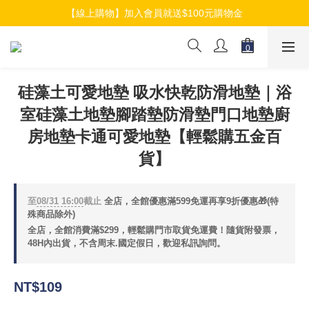
【線上購物】加入會員就送$100元購物金
【線上購物】加入會員就送$100元購物金
【線上購物】介紹好友加入會員再拿$50折扣金
【線上購物】加入會員就送$100元購物金
硅藻土可愛地墊 吸水快乾防滑地墊｜浴
室硅藻土地墊腳踏墊防滑墊門口地墊廚
房地墊卡通可愛地墊【輕鬆購五金百
貨】
至
08/31 16:00
截止
全店，全館優惠滿599免運再享9折優惠🎁(特
殊商品除外)
全店，全館消費滿$299，輕鬆購門市取貨免運費！隨貨附發票，
48H內出貨，不含周末.國定假日，歡迎私訊詢問。
NT$109