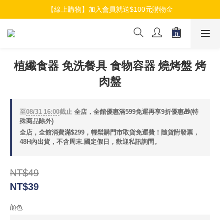
【線上購物】加入會員就送$100元購物金
【線上購物】加入會員就送$100元購物金
【線上購物】介紹好友加入會員再拿$50折扣金
【線上購物】加入會員就送$100元購物金
植纖食器 免洗餐具 食物容器 燒烤盤 烤
肉盤
至
08/31 16:00
截止
全店，全館優惠滿599免運再享9折優惠🎁(特
殊商品除外)
全店，全館消費滿$299，輕鬆購門市取貨免運費！隨貨附發票，
48H內出貨，不含周末.國定假日，歡迎私訊詢問。
NT$49
NT$39
顏色