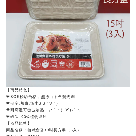
【商品特色】
💗SGS檢驗合格，無漂白不含螢光劑
💗安全.無毒.衛生d(d＇∀＇)
💗耐高溫可微波加熱！｡:.ﾟヽ(*´∀`)ﾉﾟ.:｡
💗環保100%植物纖維
【商品規格】
商品名稱：植纖食器10吋長方盤（5入）