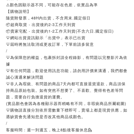
⚠️顏色因顯示器不同，可能存在色差，依實品為準
【購物說明】
隨貨附發票，48H內出貨，不含周末.國定假日
📦超商取貨 - 出貨後約2-3工作天到貨
📦賣家宅配 - 出貨後約1-2工作天到貨(不含六日.國定假日)
💡網站出貨資訊顯示「出貨中」表示已出貨
💡屆時將無法取消或更改訂單，下單前請多留意
/
💡為保障您的權益，包裹拆封請全程錄影，有問題以完整影片為依
據
💡有任何問題，歡迎使用訊息功能，請勿用評價來溝通，我們都會
誠心溝通來解決問題
💡非人為瑕疵、有問題的商品7天內都可直接退貨退款，商品須保
持商品原始包裝。如有突然不想要了、不喜歡、覺得有色差等問
題，需要自行負擔退貨的運費。
(實品顏色會因為各種顯示器而稍略有不同，非瑕疵商品所屬範圍)
💡購物請直接分別依所需數量下標即可，賣場上都是現貨供應，如
遇缺貨會先通知您是否改其他商品或顏色。
/
客服時間：週一到週五，晚上8點後客服休息💁