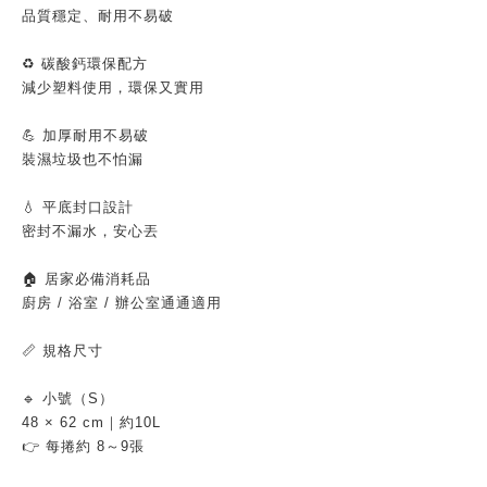
品質穩定、耐用不易破
♻️ 碳酸鈣環保配方
減少塑料使用，環保又實用
💪 加厚耐用不易破
裝濕垃圾也不怕漏
💧 平底封口設計
密封不漏水，安心丟
🏠 居家必備消耗品
廚房 / 浴室 / 辦公室通通適用
📏 規格尺寸
🔹 小號（S）
48 × 62 cm｜約10L
👉 每捲約 8～9張