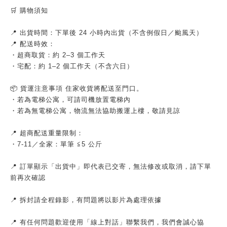
🛒 購物須知
📍 出貨時間：下單後 24 小時內出貨（不含例假日／颱風天）
📍 配送時效：
・超商取貨：約 2–3 個工作天
・宅配：約 1–2 個工作天（不含六日）
📦 貨運注意事項 住家收貨將配送至門口。
・若為電梯公寓，可請司機放置電梯內
・若為無電梯公寓，物流無法協助搬運上樓，敬請見諒
📍 超商配送重量限制：
・7-11／全家：單筆 ≦5 公斤
📍 訂單顯示「出貨中」即代表已交寄，無法修改或取消，請下單
前再次確認
📍 拆封請全程錄影，有問題將以影片為處理依據
📍 有任何問題歡迎使用「線上對話」聯繫我們，我們會誠心協