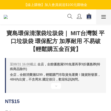
【線上購物】加入會員就送$100元購物金
【線上購物】加入會員就送$100元購物金
【線上購物】介紹好友加入會員再拿$50折扣金
【線上購物】加入會員就送$100元購物金
寶島環保清潔袋垃圾袋｜ MIT台灣製 平
口垃圾袋 環保配方 加厚耐用 不易破
【輕鬆購五金百貨】
至
08/31 16:00
截止
全店，全館優惠滿599免運再享9折優惠🎁(特
殊商品除外)
全店，全館消費滿$299，輕鬆購門市取貨免運費！隨貨附發票，
48H內出貨，不含周末.國定假日，歡迎私訊詢問。
NT$15