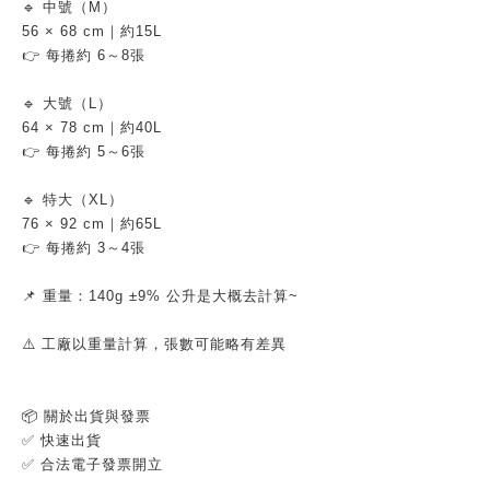
🔹 中號（M）
56 × 68 cm｜約15L
👉 每捲約 6～8張
🔹 大號（L）
64 × 78 cm｜約40L
👉 每捲約 5～6張
🔹 特大（XL）
76 × 92 cm｜約65L
👉 每捲約 3～4張
📌 重量：140g ±9% 公升是大概去計算~
⚠️ 工廠以重量計算，張數可能略有差異
📦 關於出貨與發票
✅ 快速出貨
✅ 合法電子發票開立