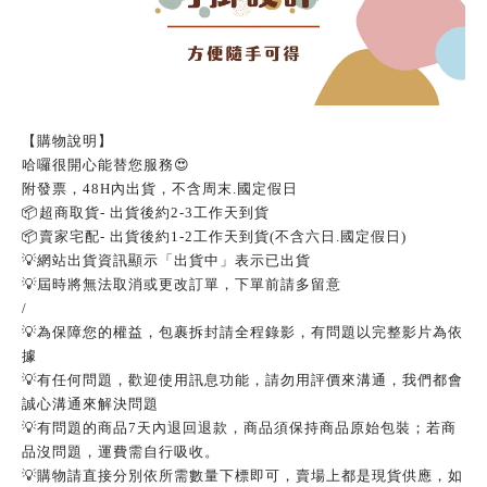
【購物說明】
哈囉很開心能替您服務
😍
附發票，
48H
內出貨，不含周末
.
國定假日
📦
超商取貨
-
出貨後約
2-3
工作天到貨
📦
賣家宅配
-
出貨後約
1-2
工作天到貨
(
不含六日
.
國定假日
)
💡
網站出貨資訊顯示「出貨中」表示已出貨
💡
屆時將無法取消或更改訂單，下單前請多留意
/
💡
為保障您的權益，包裹拆封請全程錄影，有問題以完整影片為依
據
💡
有任何問題，歡迎使用訊息功能，請勿用評價來溝通，我們都會
誠心溝通來解決問題
💡
有問題的商品
7
天內退回退款，商品須保持商品原始包裝；若商
品沒問題，運費需自行吸收。
💡
購物請直接分別依所需數量下標即可，賣場上都是現貨供應，如