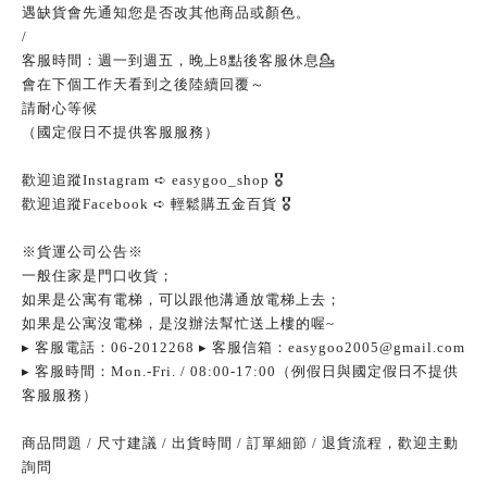
遇缺貨會先通知您是否改其他商品或顏色。
/
客服時間：週一到週五，晚上
8
點後客服休息
💁
會在下個工作天看到之後陸續回覆～
請耐心等候
（國定假日不提供客服服務）
歡迎追蹤
Instagram
➪
easygoo_shop
🎖
歡迎追蹤
Facebook
➪
輕鬆購五金百貨
🎖
※貨運公司公告※
一般住家是門口收貨；
如果是公寓有電梯，可以跟他溝通放電梯上去；
如果是公寓沒電梯，是沒辦法幫忙送上樓的喔
~
▸
客服電話：
06-2012268
▸
客服信箱：
easygoo2005@gmail.com
▸
客服時間：
Mon.-Fri. / 08:00-17:00
（例假日與國定假日不提供
客服服務）
商品問題
/
尺寸建議
/
出貨時間
/
訂單細節
/
退貨流程，歡迎主動
詢問