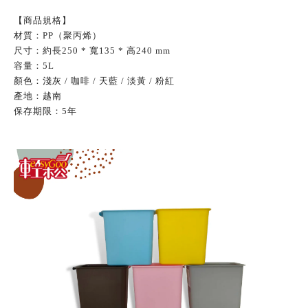
【商品規格】
材質：
PP
（聚丙烯）
尺寸：約長
250 *
寬
135 *
高
240 mm
容量：
5L
顏色：淺灰
/
咖啡
/
天藍
/
淡黃
/
粉紅
產地：越南
保存期限：
5
年