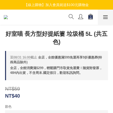
【線上購物】加入會員就送$100元購物金
【線上購物】加入會員就送$100元購物金
【線上購物】介紹好友加入會員再拿$50折扣金
【線上購物】加入會員就送$100元購物金
好室喵 長方型好提紙簍 垃圾桶 5L (共五
色)
至
08/31 16:00
截止
全店，全館優惠滿599免運再享9折優惠🎁(特
殊商品除外)
全店，全館消費滿$299，輕鬆購門市取貨免運費！隨貨附發票，
48H內出貨，不含周末.國定假日，歡迎私訊詢問。
NT$59
NT$40
顏色