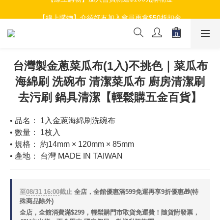
【線上購物】加入會員就送$100元購物金
【線上購物】介紹好友加入會員再拿$50折扣金
【線上購物】加入會員就送$100元購物金
台灣製金蔥菜瓜布(1入)不挑色｜菜瓜布
海綿刷 洗碗布 清潔菜瓜布 廚房清潔刷
去污刷 鍋具清潔【輕鬆購五金百貨】
• 品名： 1入金蔥海綿刷洗碗布
• 數量： 1枚入
• 規格： 約14mm × 120mm × 85mm
• 產地： 台灣 MADE IN TAIWAN
至
08/31 16:00
截止
全店，全館優惠滿599免運再享9折優惠🎁(特
殊商品除外)
全店，全館消費滿$299，輕鬆購門市取貨免運費！隨貨附發票，