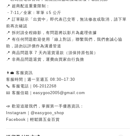
📍 超商配送重量限制：
・7-11／全家：單筆 ≦5 公斤
📍 訂單顯示「出貨中」即代表已交寄，無法修改或取消，請下單
前再次確認
📍 拆封請全程錄影，有問題將以影片為處理依據
📍 有任何問題歡迎使用「線上對話」聯繫我們，我們會誠心協
助，請勿以評價作為溝通管道
📍 商品問題享 7 天內退貨退款（須保持原包裝）
📍 非商品問題退貨，運費由買家自行負擔
👩‍💼 客服資訊
客服時間｜週一至週五 08:30–17:30
📞 客服電話｜06-2012268
📧 客服信箱｜easygoo2005@gmail.com
📣 歡迎追蹤我們，掌握第一手優惠資訊：
Instagram｜@easygoo_shop
Facebook｜輕鬆購五金百貨