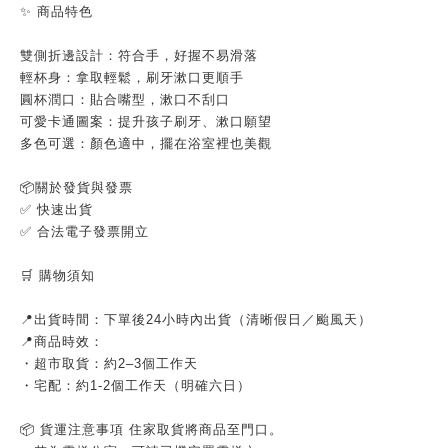
✨ 商品特色
雙側折邊設計：符合手，好握不易滑落
輕杯身：拿取輕鬆，刷牙漱口更順手
圓杯潤口：貼合嘴型，漱口不刮口
可愛卡通圖案：提升孩子刷牙、漱口願望
多色可選：顏色適中，擺在浴室裡也美觀
📦關於發貨與發票
✅ 快速出貨
✅ 合法電子發票開立
🛒 購物須知
📍出貨時間：下單後24小時內出貨（清晰假日／颱風天）
📍商品時效：
・超市取貨：約2–3個工作天
・宅配：約1-2個工作天（明確六日）
📦 貨運注意事項 住家取貨將商品至門口。