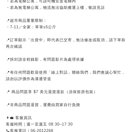
・若為電梯公寓，可請司機安置電梯內
・若為無電梯公寓，物流無法協助搬運上樓，敬請見諒
📍超市商品重量限制：
・7-11／全家：單筆≤5公斤
📍訂單顯示「出貨中」即代表已交寄，無法修改或取消，請下單前
再次確認
📍拆封請全程錄影，有問題影片為處理依據
📍有任何問題歡迎使用「線上對話」聯絡我們，我們會誠心幫忙，
請勿以評價作為溝通管道
📍 商品問題享 $7 美元退貨退款（須保留原包裝）
📍非商品問題退貨，運費由買家自行負擔
👩‍💼 客服資訊
客服時間｜週一至週五 08:30–17:30
📞客服電話｜06-2012268