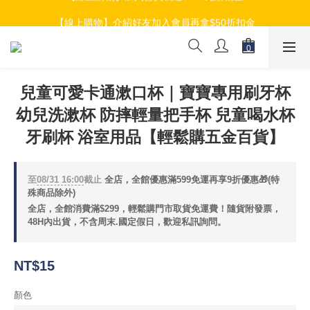
【線上購物】加入會員就送$100元購物金
【線上購物】介紹好友加入會員再拿$50折扣金
【線上購物】加入會員就送$100元購物金
兒童可愛卡通漱口杯｜寶寶專用刷牙杯
幼兒洗漱杯 防摔輕量把手杯 兒童喝水杯
牙刷杯 浴室用品【輕鬆購五金百貨】
至
08/31 16:00
截止
全店，全館優惠滿599免運再享9折優惠🎁(特
殊商品除外)
全店，全館消費滿$299，輕鬆購門市取貨免運費！隨貨附發票，
48H內出貨，不含周末.國定假日，歡迎私訊詢問。
NT$15
顏色