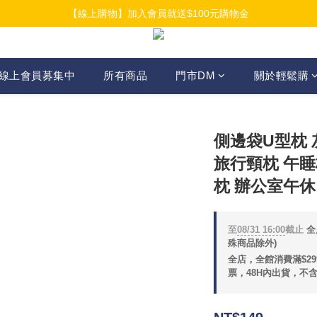
【線上購物】加入會員就送$100元購物金
【線上購物】加入會員就送$100元購物金
【線上購物】介紹好友加入會員再拿$50折扣金
【線上購物】加入會員就送$100元購物金
線上會員募集中
所有商品
門市DM
關於輕鬆購
側邊袋U型枕 
旅行頸枕 午睡
枕 辦公室午
至
08/31 16:00
截止
全
殊商品除外)
全店，全館消費滿$2
票，48H內出貨，不