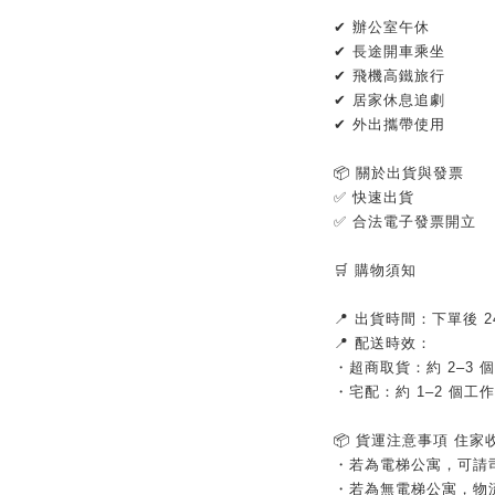
✔ 辦公室午休
✔ 長途開車乘坐
✔ 飛機高鐵旅行
✔ 居家休息追劇
✔ 外出攜帶使用
📦 關於出貨與發票
✅ 快速出貨
✅ 合法電子發票開立
🛒 購物須知
📍 出貨時間：下單後
📍 配送時效：
・超商取貨：約 2–3 
・宅配：約 1–2 個工
📦 貨運注意事項 住
・若為電梯公寓，可請
・若為無電梯公寓，物