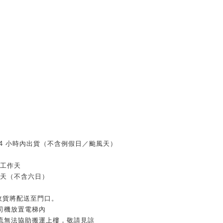
 24 小時內出貨（不含例假日／颱風天）
個工作天
作天（不含六日）
家收貨將配送至門口。
司機放置電梯內
流無法協助搬運上樓，敬請見諒