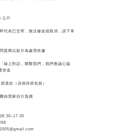
：
≦5 公斤
」即代表已交寄，無法修改或取消，請下單
有問題將以影片為處理依據
用「線上對話」聯繫我們，我們會誠心協
通管道
內退貨退款（須保持原包裝）
運費由買家自行負擔
30–17:30
268
005@gmail.com