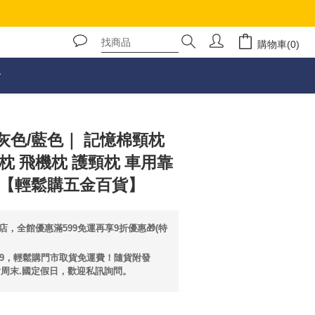
購物車(0)
立即購買
灰色/藍色｜ 記憶棉頸枕
枕 飛機枕 護頸枕 車用靠
休【輕鬆購五金百貨】
店，全館優惠滿599免運再享9折優惠🎁(特
99，輕鬆購門市取貨免運費！隨貨附發
含周末.國定假日，歡迎私訊詢問。