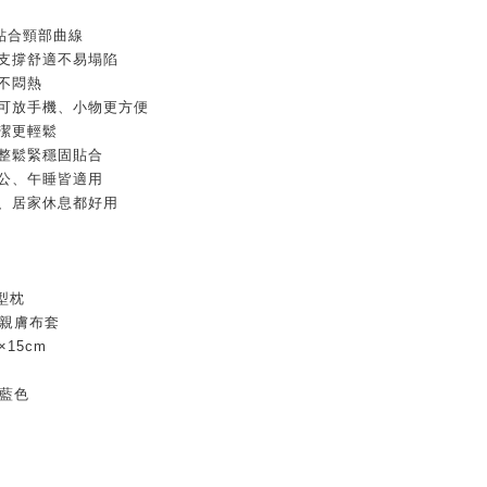
貼合頸部曲線
軟支撐舒適不易塌陷
不悶熱
，可放手機、小物更方便
潔更輕鬆
調整鬆緊穩固貼合
辦公、午睡皆適用
行、居家休息都好用
型枕
＋親膚布套
×15cm
深藍色