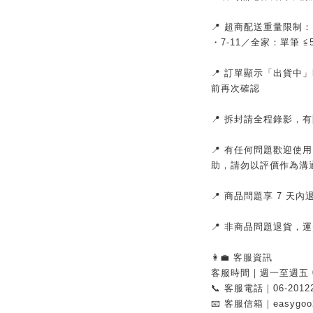
📍 超商配送重量限制
・7-11／全家：單筆 
📍 訂單顯示「出貨中
前再次確認
📍 拆封請全程錄影，
📍 有任何問題歡迎使
助，請勿以評價作為溝
📍 商品問題享 7 天
📍 非商品問題退貨，
👩‍💼 客服資訊
客服時間｜週一至週五 08:
📞 客服電話｜06-2012
📧 客服信箱｜easygoo2