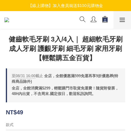
【線上購物】加入會員就送$100元購物金
【線上購物】加入會員就送$100元購物金
【線上購物】介紹好友加入會員再拿$50折扣金
【線上購物】加入會員就送$100元購物金
健齒軟毛牙刷 3入/4入｜ 超細軟毛牙刷
成人牙刷 護齦牙刷 細毛牙刷 家用牙刷
【輕鬆購五金百貨】
至
08/31 16:00
截止
全店，全館優惠滿599免運再享9折優惠🎁(特
殊商品除外)
全店，全館消費滿$299，輕鬆購門市取貨免運費！隨貨附發票，
48H內出貨，不含周末.國定假日，歡迎私訊詢問。
NT$49
款式